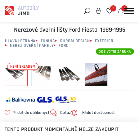
0
0
Můžeme vám pomoci něco najít?
Nerezové dveřní lišty Ford Fiesta, 1989-1995
HLAVNÍ STRANA
TUNING
CHROM DESIGN
EXTERIÉR
NEREZ DVEŘNÍ PANELY
FORD
DOŽIVOTNÍ ZÁRUKA
NENÍ SKLADEM
Přidat do oblíbených
Dotaz
Hlídat dostupnost
TENTO PRODUKT MOMENTÁLNĚ NELZE ZAKOUPIT