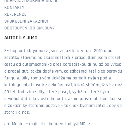
OCHRANA OSOBNÍCH ÚDAJŮ
KONTAKTY
REFERENCE
SPOKOJENÍ ZÁKAZNÍCI
ODSTOUPENÍ OD SMLOUVY
AUTODÍLY JIMO
E-shop autodílyjimo.cz jsme založili už v roce 2010 a od
začátku stavíme na zkušenostech z praxe. Sám jsem prošel
cestu od automechanika přes karosářskou dílnu až po výkup
a prodej aut, takže dobře vím, co zákazníci řeší a co opravdu
funguje. Díky tomu vám dokážeme poradit nejen podle
katalogu, ale hlavně ze zkušeností, které sbírám již více než
20 let. Nabízíme díly, které pasují, vydrží a které bych
neváhal dát i do vlastního auta. Jsme prostě obchod, kde se
o zákazníky staráme poctivě – tak, jak bychom chtěli, aby se
starali o nás.
Jiří Mosler - majitel eshopu AutodilyJIMO.cz