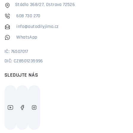
Stádlo 368/27, Ostrava 72526
608 730 270
info@autodilyjimo.cz
WhatsApp
IČ: 76507017
DIČ: CZ8501235996
SLEDUJTE NÁS