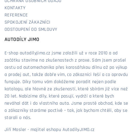
OCHRANA OSOBNÍCH ÚDAJŮ
KONTAKTY
REFERENCE
SPOKOJENÍ ZÁKAZNÍCI
ODSTOUPENÍ OD SMLOUVY
AUTODÍLY JIMO
E-shop autodílyjimo.cz jsme založili už v roce 2010 a od
začátku stavíme na zkušenostech z praxe. Sám jsem prošel
cestu od automechanika přes karosářskou dílnu až po výkup
a prodej aut, takže dobře vím, co zákazníci řeší a co opravdu
funguje. Díky tomu vám dokážeme poradit nejen podle
katalogu, ale hlavně ze zkušeností, které sbírám již více než
20 let. Nabízíme díly, které pasují, vydrží a které bych
neváhal dát i do vlastního auta. Jsme prostě obchod, kde se
o zákazníky staráme poctivě – tak, jak bychom chtěli, aby se
starali o nás.
Jiří Mosler - majitel eshopu AutodilyJIMO.cz