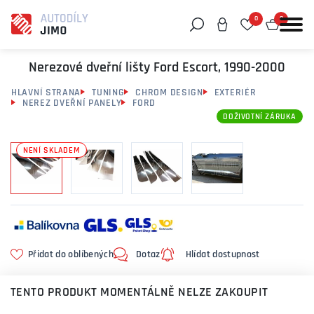
0
0
Můžeme vám pomoci něco najít?
Nerezové dveřní lišty Ford Escort, 1990-2000
HLAVNÍ STRANA
TUNING
CHROM DESIGN
EXTERIÉR
NEREZ DVEŘNÍ PANELY
FORD
DOŽIVOTNÍ ZÁRUKA
NENÍ SKLADEM
Přidat do oblíbených
Dotaz
Hlídat dostupnost
TENTO PRODUKT MOMENTÁLNĚ NELZE ZAKOUPIT