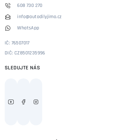
608 730 270
info@autodilyjimo.cz
WhatsApp
IČ: 76507017
DIČ: CZ8501235996
SLEDUJTE NÁS