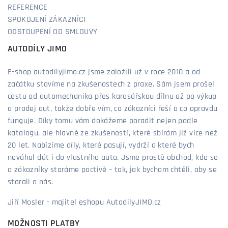
REFERENCE
SPOKOJENÍ ZÁKAZNÍCI
ODSTOUPENÍ OD SMLOUVY
AUTODÍLY JIMO
E-shop autodílyjimo.cz jsme založili už v roce 2010 a od
začátku stavíme na zkušenostech z praxe. Sám jsem prošel
cestu od automechanika přes karosářskou dílnu až po výkup
a prodej aut, takže dobře vím, co zákazníci řeší a co opravdu
funguje. Díky tomu vám dokážeme poradit nejen podle
katalogu, ale hlavně ze zkušeností, které sbírám již více než
20 let. Nabízíme díly, které pasují, vydrží a které bych
neváhal dát i do vlastního auta. Jsme prostě obchod, kde se
o zákazníky staráme poctivě – tak, jak bychom chtěli, aby se
starali o nás.
Jiří Mosler - majitel eshopu AutodilyJIMO.cz
MOŽNOSTI PLATBY