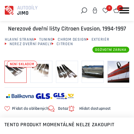
0
0
Můžeme vám pomoci něco najít?
Nerezové dveřní lišty Citroen Evasion, 1994-1997
HLAVNÍ STRANA
TUNING
CHROM DESIGN
EXTERIÉR
NEREZ DVEŘNÍ PANELY
CITROEN
DOŽIVOTNÍ ZÁRUKA
NENÍ SKLADEM
Přidat do oblíbených
Dotaz
Hlídat dostupnost
TENTO PRODUKT MOMENTÁLNĚ NELZE ZAKOUPIT