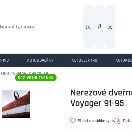
Můžeme vám pomoci něco najít?
@autodilyjimo.cz
UNING
AUTODOPLŇKY
AUTOELEKTRO
AUTOKO
VEŘNÍ PANELY
CHRYSLER
DOŽIVOTNÍ ZÁRUKA
Nerezové dveřní
Voyager 91-95
Přidat do oblíbených
Dota