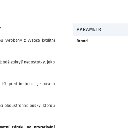
5
PARAMETR
ou vyrobeny z vysoce kvalitní
Brand
řípadě zakryjí nedostatky, jako
išt před instalací, je povrch
cí oboustranné pásky, kterou
votní záruku na prorezivění