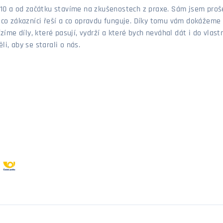
 2010 a od začátku stavíme na zkušenostech z praxe. Sám jsem pro
, co zákazníci řeší a co opravdu funguje. Díky tomu vám dokážeme 
ízíme díly, které pasují, vydrží a které bych neváhal dát i do vla
i, aby se starali o nás.