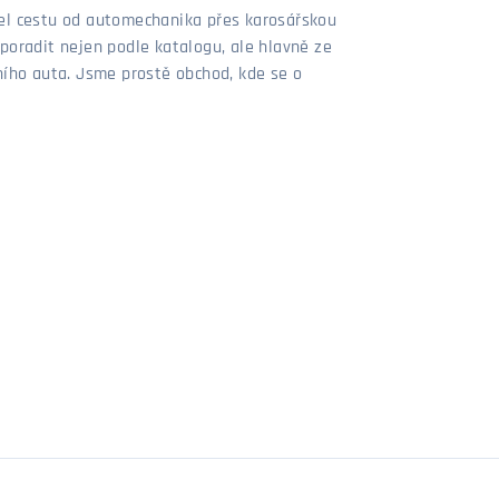
šel cestu od automechanika přes karosářskou
poradit nejen podle katalogu, ale hlavně ze
stního auta. Jsme prostě obchod, kde se o