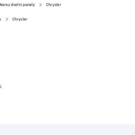
Nerez dveřní panely
Chrysler
y
Chrysler
í.