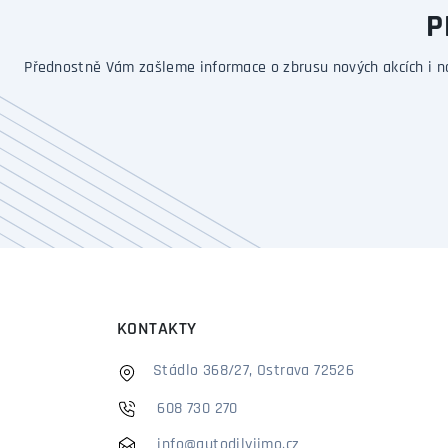
P
Přednostně Vám zašleme informace o zbrusu nových akcích i n
KONTAKTY
Stádlo 368/27, Ostrava 72526
608 730 270
info@autodilyjimo.cz