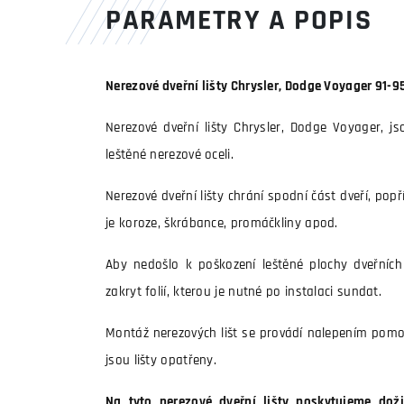
PARAMETRY A POPIS
Nerezové dveřní lišty Chrysler, Dodge Voyager 91-9
Nerezové dveřní lišty Chrysler, Dodge Voyager, js
leštěné nerezové oceli.
Nerezové dveřní lišty chrání spodní část dveří, pop
je koroze, škrábance, promáčkliny apod.
Aby nedošlo k poškození leštěné plochy dveřních l
zakryt folií, kterou je nutné po instalaci sundat.
Montáž nerezových lišt se provádí nalepením pomo
jsou lišty opatřeny.
Na tyto nerezové dveřní lišty poskytujeme doži