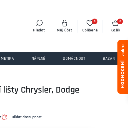
0
0
Hledat
Můj účet
Oblíbené
Košík
SMETIKA
NÁPLNĚ
DOMÁCNOST
BAZAR
 lišty Chrysler, Dodge
z
Hlídat dostupnost