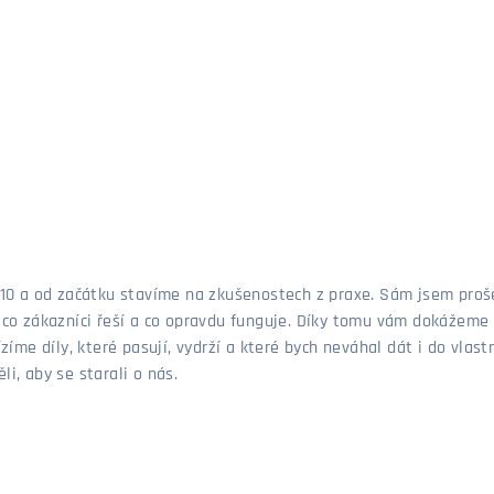
 2010 a od začátku stavíme na zkušenostech z praxe. Sám jsem pro
, co zákazníci řeší a co opravdu funguje. Díky tomu vám dokážeme 
ízíme díly, které pasují, vydrží a které bych neváhal dát i do vla
i, aby se starali o nás.