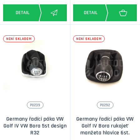
NENÍ SKLADEM
NENÍ SKLADEM
P0239
P0292
Germany řadící páka VW
Germany řadící páka VW
Golf IV VW Bora 5st design
Golf IV Bora rukojeť
R32
manžeta hlavice 6st.