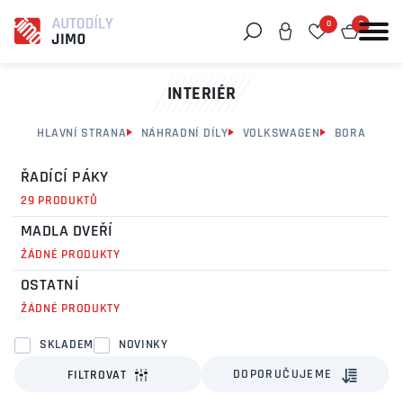
0
0
Můžeme vám pomoci něco najít?
INTERIÉR
HLAVNÍ STRANA
NÁHRADNÍ DÍLY
VOLKSWAGEN
BORA
ŘADÍCÍ PÁKY
29 PRODUKTŮ
MADLA DVEŘÍ
ŽÁDNÉ PRODUKTY
OSTATNÍ
ŽÁDNÉ PRODUKTY
SKLADEM
NOVINKY
DOPORUČUJEME
FILTROVAT