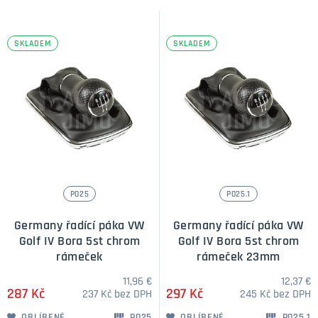
SKLADEM
SKLADEM
P025
P025.1
Germany řadící páka VW
Germany řadící páka VW
Golf IV Bora 5st chrom
Golf IV Bora 5st chrom
rámeček
rámeček 23mm
11,96 €
12,37 €
287 Kč
297 Kč
237 Kč bez DPH
245 Kč bez DPH
OBLÍBENÉ
P025
OBLÍBENÉ
P025.1