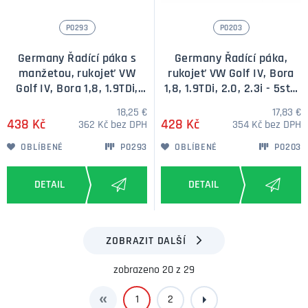
P0293
P0203
Germany Řadící páka s
Germany Řadící páka,
manžetou, rukojeť VW
rukojeť VW Golf IV, Bora
Golf IV, Bora 1,8, 1.9TDi,
1,8, 1.9TDi, 2.0, 2.3i - 5st -
2.0, 2.3i - 6st. - stříbrná
imitace dřeva
18,25 €
17,83 €
plaketka
438 Kč
428 Kč
362 Kč bez DPH
354 Kč bez DPH
OBLÍBENÉ
P0293
OBLÍBENÉ
P0203
ZOBRAZIT DALŠÍ
zobrazeno 20 z 29
1
2