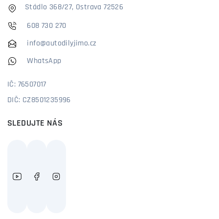
Stádlo 368/27, Ostrava 72526
608 730 270
info@autodilyjimo.cz
WhatsApp
IČ: 76507017
DIČ: CZ8501235996
SLEDUJTE NÁS