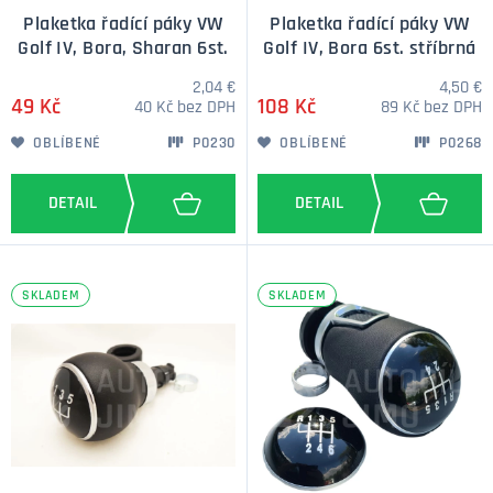
Plaketka řadící páky VW
Plaketka řadící páky VW
Golf IV, Bora, Sharan 6st.
Golf IV, Bora 6st. stříbrná
2,04 €
4,50 €
49 Kč
108 Kč
40 Kč bez DPH
89 Kč bez DPH
OBLÍBENÉ
P0230
OBLÍBENÉ
P0268
SKLADEM
SKLADEM