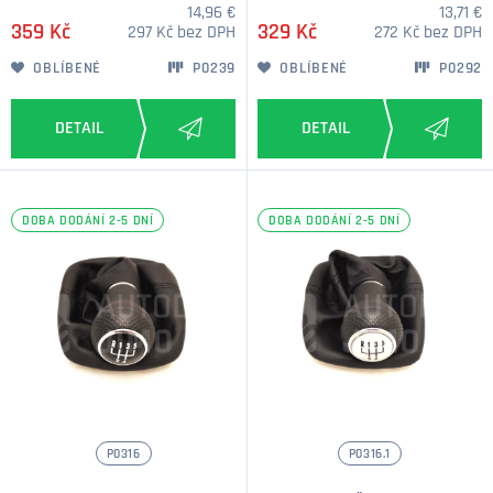
14,96 €
13,71 €
359 Kč
329 Kč
297 Kč bez DPH
272 Kč bez DPH
OBLÍBENÉ
P0239
OBLÍBENÉ
P0292
DOBA DODÁNÍ 2-5 DNÍ
DOBA DODÁNÍ 2-5 DNÍ
P0316
P0316.1