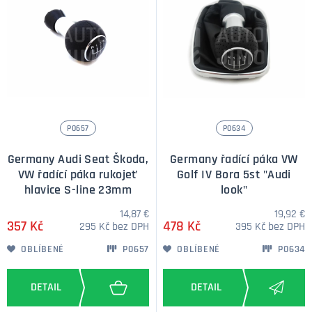
P0657
P0634
Germany Audi Seat Škoda,
Germany řadící páka VW
VW řadící páka rukojeť
Golf IV Bora 5st "Audi
hlavice S-line 23mm
look"
14,87 €
19,92 €
357 Kč
478 Kč
295 Kč bez DPH
395 Kč bez DPH
OBLÍBENÉ
P0657
OBLÍBENÉ
P0634