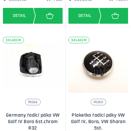
SKLADEM
SKLADEM
P0266
P0269
Germany řadící páka VW
Plaketka řadící páky VW
Golf IV Bora 6st.chrom
Golf IV, Bora, VW Sharan
R32
5st.