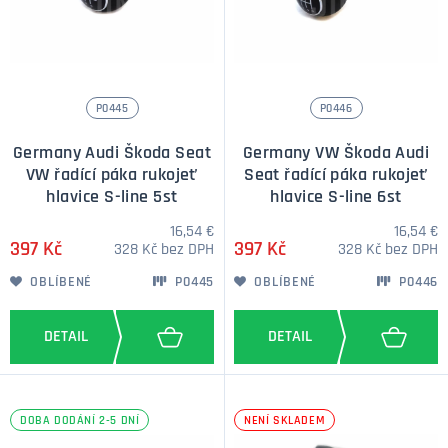
P0445
P0446
Germany Audi Škoda Seat
Germany VW Škoda Audi
VW řadící páka rukojeť
Seat řadící páka rukojeť
hlavice S-line 5st
hlavice S-line 6st
16,54 €
16,54 €
397 Kč
397 Kč
328 Kč bez DPH
328 Kč bez DPH
OBLÍBENÉ
P0445
OBLÍBENÉ
P0446
DOBA DODÁNÍ 2-5 DNÍ
NENÍ SKLADEM