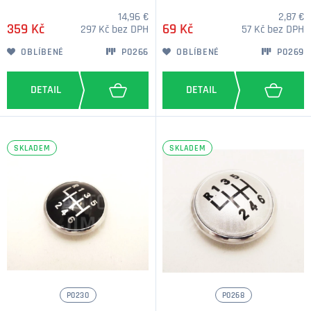
14,96 €
2,87 €
359 Kč
69 Kč
297 Kč bez DPH
57 Kč bez DPH
OBLÍBENÉ
P0266
OBLÍBENÉ
P0269
SKLADEM
SKLADEM
P0230
P0268