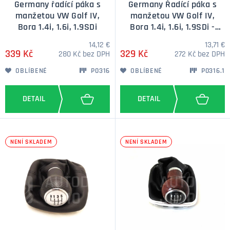
Germany řadící páka s
Germany Řadící páka s
manžetou VW Golf IV,
manžetou VW Golf IV,
Bora 1.4i, 1.6i, 1.9SDi
Bora 1.4i, 1.6i, 1.9SDi -
stříbrná plaketka
14,12 €
13,71 €
339 Kč
329 Kč
280 Kč bez DPH
272 Kč bez DPH
OBLÍBENÉ
P0316
OBLÍBENÉ
P0316.1
NENÍ SKLADEM
NENÍ SKLADEM