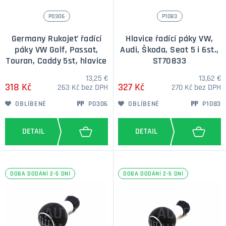
P0306
P1083
Germany Rukojeť řadící
Hlavice řadící páky VW,
páky VW Golf, Passat,
Audi, Škoda, Seat 5 i 6st.,
Touran, Caddy 5st, hlavice
ST70833
13,25 €
13,62 €
318 Kč
327 Kč
263 Kč bez DPH
270 Kč bez DPH
OBLÍBENÉ
P0306
OBLÍBENÉ
P1083
DOBA DODÁNÍ 2-5 DNÍ
DOBA DODÁNÍ 2-5 DNÍ