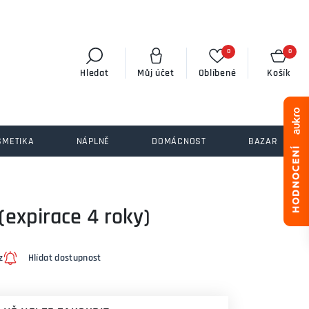
0
0
Hledat
Můj účet
Oblíbené
Košík
SMETIKA
NÁPLNĚ
DOMÁCNOST
BAZAR
(expirace 4 roky)
z
Hlídat dostupnost