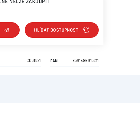
NĚ NELZE ZAKOUPIT
CO91521
EAN
8591686915211