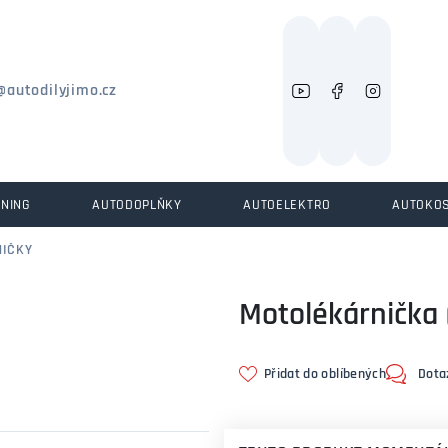
Můžeme vám pomoci něco najít?
@autodilyjimo.cz
UNING
AUTODOPLŇKY
AUTOELEKTRO
AUTOKO
NIČKY
Motolékárnička 
Přidat do oblíbených
Dota