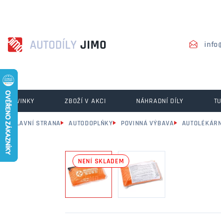
info
NOVINKY
ZBOŽÍ V AKCI
NÁHRADNÍ DÍLY
T
HLAVNÍ STRANA
AUTODOPLŇKY
POVINNÁ VÝBAVA
AUTOLÉKÁR
NENÍ SKLADEM