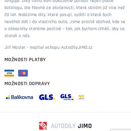
funguje. Díky tomu vám dokážeme poradit nejen podle
katalogu, ale hlavně ze zkušeností, které sbírám již více než
20 let. Nabízíme díly, které pasují, vydrží a které bych
neváhal dát i do vlastního auta. Jsme prostě obchod, kde se
o zákazníky staráme poctivě – tak, jak bychom chtěli, aby se
starali o nás.
Jiří Mosler - majitel eshopu AutodilyJIMO.cz
MOŽNOSTI PLATBY
MOŽNOSTI DOPRAVY