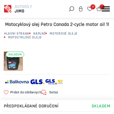
0
0
Můžeme vám pomoci něco najít?
Motocyklový olej Petro Canada 2-cycle motor oil 1l
HLAVNÍ STRANA
NÁPLNĚ
MOTOROVÉ OLEJE
MOTOCYKLOVÉ OLEJE
SKLADEM
Přidat do oblíbených
Dotaz
PŘEDPOKLÁDANÉ DORUČENÍ
SKLADEM