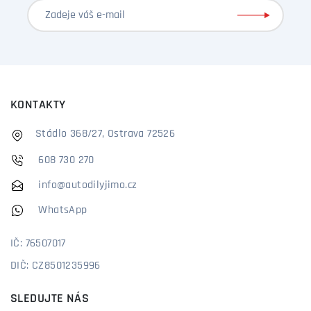
KONTAKTY
Stádlo 368/27, Ostrava 72526
608 730 270
info@autodilyjimo.cz
WhatsApp
IČ: 76507017
DIČ: CZ8501235996
SLEDUJTE NÁS