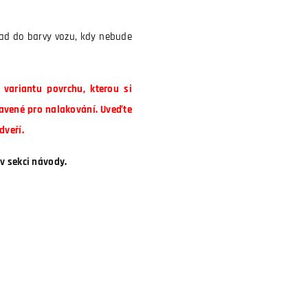
lad do barvy vozu, kdy nebude
variantu povrchu, kterou si
avené pro nalakování. Uveďte
dveří.
v sekci návody.