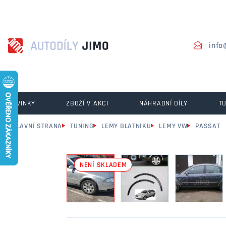
info
NOVINKY
ZBOŽÍ V AKCI
NÁHRADNÍ DÍLY
T
HLAVNÍ STRANA
TUNING
LEMY BLATNÍKU
LEMY VW
PASSAT
NENÍ SKLADEM