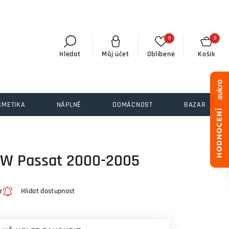
0
0
Hledat
Můj účet
Oblíbené
Košík
SMETIKA
NÁPLNĚ
DOMÁCNOST
BAZAR
VW Passat 2000-2005
z
Hlídat dostupnost