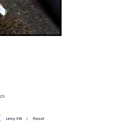
ch:
Lemy VW
Passat