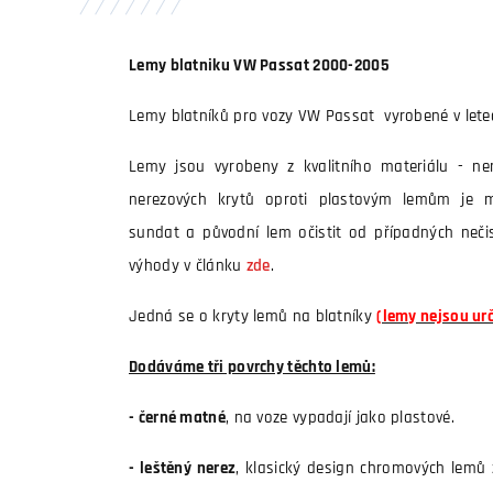
Lemy blatniku VW Passat 2000-2005
Lemy blatníků pro vozy VW Passat vyrobené v lete
Lemy jsou vyrobeny z kvalitního materiálu - ne
nerezových krytů oproti plastovým lemům je m
sundat a původní lem očistit od případných nečist
výhody v článku
zde
.
Jedná se o kryty lemů na blatníky
(lemy nejsou ur
Dodáváme tři povrchy těchto lemů:
- černé matné
, na voze vypadají jako plastové.
- leštěný nerez
, klasický design chromových lemů