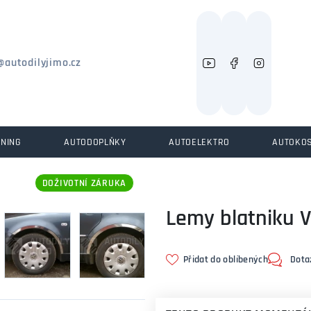
Můžeme vám pomoci něco najít?
@autodilyjimo.cz
UNING
AUTODOPLŇKY
AUTOELEKTRO
AUTOKO
DOŽIVOTNÍ ZÁRUKA
Lemy blatniku 
Přidat do oblíbených
Dota