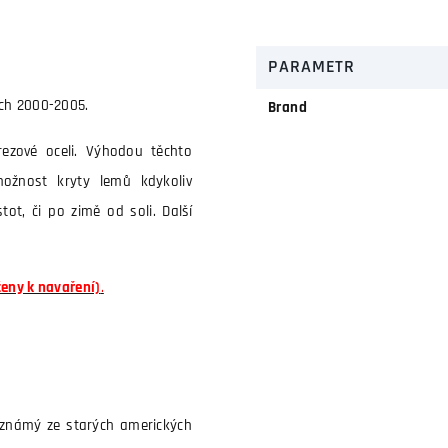
PARAMETR
ch 2000-2005.
Brand
rezové oceli. Výhodou těchto
ožnost kryty lemů kdykoliv
ot, či po zimě od soli. Další
čeny k navaření)
.
 známý ze starých amerických