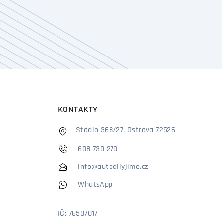
KONTAKTY
Stádlo 368/27, Ostrava 72526
608 730 270
info@autodilyjimo.cz
WhatsApp
IČ: 76507017