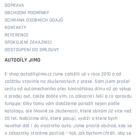
DOPRAVA
OBCHODNÍ PODMÍNKY
OCHRANA OSOBNÍCH ÚDAJŮ
KONTAKTY
REFERENCE
SPOKOJENÍ ZÁKAZNÍCI
ODSTOUPENÍ OD SMLOUVY
AUTODÍLY JIMO
E-shop autodílyjimo.cz jsme založili už v roce 2010 a od
začátku stavíme na zkušenostech z praxe. Sám jsem prošel
cestu od automechanika přes karosářskou dílnu až po výkup
a prodej aut, takže dobře vím, co zákazníci řeší a co opravdu
funguje. Díky tomu vám dokážeme poradit nejen podle
katalogu, ale hlavně ze zkušeností, které sbírám již více než
20 let. Nabízíme díly, které pasují, vydrží a které bych
neváhal dát i do vlastního auta. Jsme prostě obchod, kde se
o zákazníky staráme poctivě – tak, jak bychom chtěli, aby se