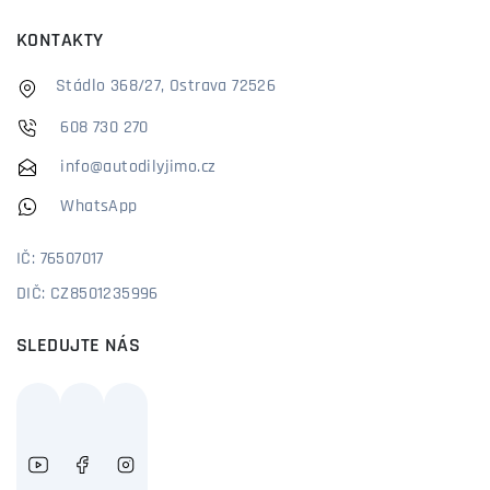
KONTAKTY
Stádlo 368/27, Ostrava 72526
608 730 270
info@autodilyjimo.cz
WhatsApp
IČ: 76507017
DIČ: CZ8501235996
SLEDUJTE NÁS