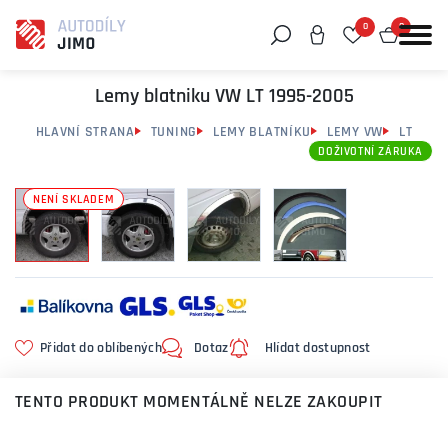
0
0
Můžeme vám pomoci něco najít?
Lemy blatniku VW LT 1995-2005
HLAVNÍ STRANA
TUNING
LEMY BLATNÍKU
LEMY VW
LT
DOŽIVOTNÍ ZÁRUKA
NENÍ SKLADEM
Přidat do oblíbených
Dotaz
Hlídat dostupnost
TENTO PRODUKT MOMENTÁLNĚ NELZE ZAKOUPIT