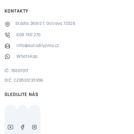
KONTAKTY
Stádlo 368/27, Ostrava 72526
608 730 270
info@autodilyjimo.cz
WhatsApp
IČ: 76507017
DIČ: CZ8501235996
SLEDUJTE NÁS