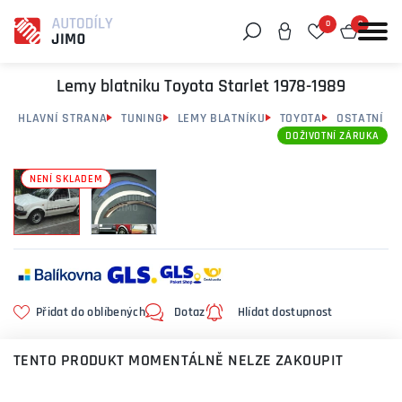
0
0
Můžeme vám pomoci něco najít?
Lemy blatniku Toyota Starlet 1978-1989
HLAVNÍ STRANA
TUNING
LEMY BLATNÍKU
TOYOTA
OSTATNÍ
DOŽIVOTNÍ ZÁRUKA
NENÍ SKLADEM
Přidat do oblíbených
Dotaz
Hlídat dostupnost
TENTO PRODUKT MOMENTÁLNĚ NELZE ZAKOUPIT