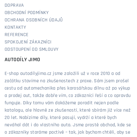
DOPRAVA
OBCHODNÍ PODMÍNKY
OCHRANA OSOBNÍCH ÚDAJŮ
KONTAKTY
REFERENCE
SPOKOJENÍ ZÁKAZNÍCI
ODSTOUPENÍ OD SMLOUVY
AUTODÍLY JIMO
E-shop autodílyjimo.cz jsme založili už v roce 2010 a od
začátku stavíme na zkušenostech z praxe. Sám jsem prošel
cestu od automechanika přes karosářskou dílnu až po výkup
a prodej aut, takže dobře vím, co zákazníci řeší a co opravdu
funguje. Díky tomu vám dokážeme poradit nejen podle
katalogu, ale hlavně ze zkušeností, které sbírám již více než
20 let. Nabízíme díly, které pasují, vydrží a které bych
neváhal dát i do vlastního auta. Jsme prostě obchod, kde se
o zákazníky staráme poctivě – tak, jak bychom chtěli, aby se