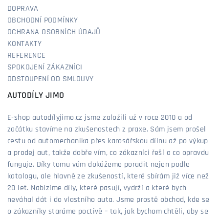
DOPRAVA
OBCHODNÍ PODMÍNKY
OCHRANA OSOBNÍCH ÚDAJŮ
KONTAKTY
REFERENCE
SPOKOJENÍ ZÁKAZNÍCI
ODSTOUPENÍ OD SMLOUVY
AUTODÍLY JIMO
E-shop autodílyjimo.cz jsme založili už v roce 2010 a od
začátku stavíme na zkušenostech z praxe. Sám jsem prošel
cestu od automechanika přes karosářskou dílnu až po výkup
a prodej aut, takže dobře vím, co zákazníci řeší a co opravdu
funguje. Díky tomu vám dokážeme poradit nejen podle
katalogu, ale hlavně ze zkušeností, které sbírám již více než
20 let. Nabízíme díly, které pasují, vydrží a které bych
neváhal dát i do vlastního auta. Jsme prostě obchod, kde se
o zákazníky staráme poctivě – tak, jak bychom chtěli, aby se