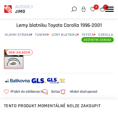
0
0
Můžeme vám pomoci něco najít?
Lemy blatniku Toyota Corolla 1996-2001
HLAVNÍ STRANA
TUNING
LEMY BLATNÍKU
TOYOTA
COROLLA
DOŽIVOTNÍ ZÁRUKA
NENÍ SKLADEM
Přidat do oblíbených
Dotaz
Hlídat dostupnost
TENTO PRODUKT MOMENTÁLNĚ NELZE ZAKOUPIT