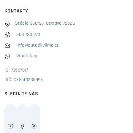
KONTAKTY
Stádlo 368/27, Ostrava 72526
608 730 270
info@autodilyjimo.cz
WhatsApp
IČ: 76507017
DIČ: CZ8501235996
SLEDUJTE NÁS