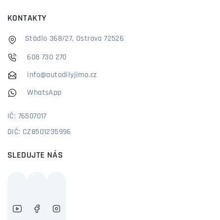
KONTAKTY
Stádlo 368/27, Ostrava 72526
608 730 270
info@autodilyjimo.cz
WhatsApp
IČ: 76507017
DIČ: CZ8501235996
SLEDUJTE NÁS