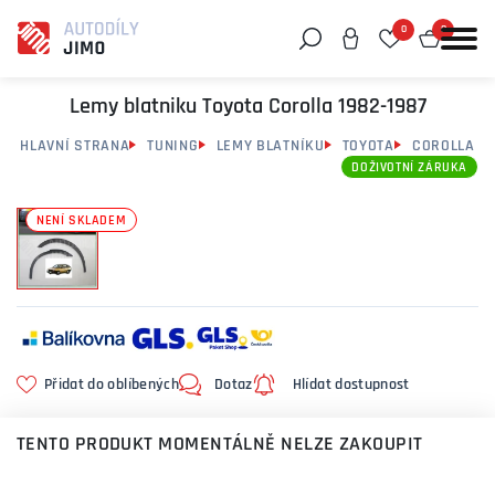
0
0
Můžeme vám pomoci něco najít?
Lemy blatniku Toyota Corolla 1982-1987
HLAVNÍ STRANA
TUNING
LEMY BLATNÍKU
TOYOTA
COROLLA
DOŽIVOTNÍ ZÁRUKA
NENÍ SKLADEM
Přidat do oblíbených
Dotaz
Hlídat dostupnost
TENTO PRODUKT MOMENTÁLNĚ NELZE ZAKOUPIT