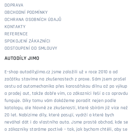
DOPRAVA
OBCHODNÍ PODMÍNKY
OCHRANA OSOBNÍCH ÚDAJŮ
KONTAKTY
REFERENCE
SPOKOJENÍ ZÁKAZNÍCI
ODSTOUPENÍ OD SMLOUVY
AUTODÍLY JIMO
E-shop autodílyjimo.cz jsme založili už v roce 2010 a od
začátku stavíme na zkušenostech z praxe. Sám jsem prošel
cestu od automechanika přes karosářskou dílnu až po výkup
a prodej aut, takže dobře vím, co zákazníci řeší a co opravdu
funguje. Díky tomu vám dokážeme poradit nejen podle
katalogu, ale hlavně ze zkušeností, které sbírám již více než
20 let. Nabízíme díly, které pasují, vydrží a které bych
neváhal dát i do vlastního auta. Jsme prostě obchod, kde se
o zákazníky staráme poctivě – tak, jak bychom chtěli, aby se