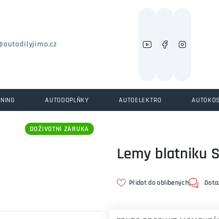
Můžeme vám pomoci něco najít?
@autodilyjimo.cz
UNING
AUTODOPLŇKY
AUTOELEKTRO
AUTOKO
DOŽIVOTNÍ ZÁRUKA
Lemy blatniku S
Přidat do oblíbených
Dota