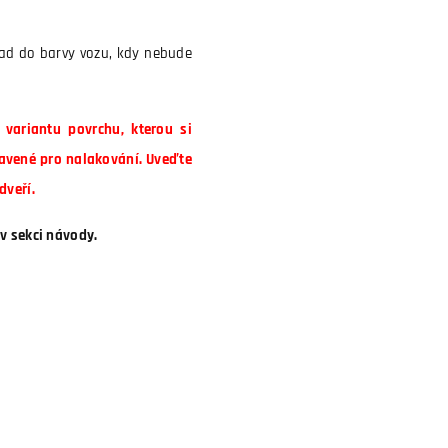
lad do barvy vozu, kdy nebude
variantu povrchu, kterou si
avené pro nalakování. Uveďte
dveří.
v sekci návody.