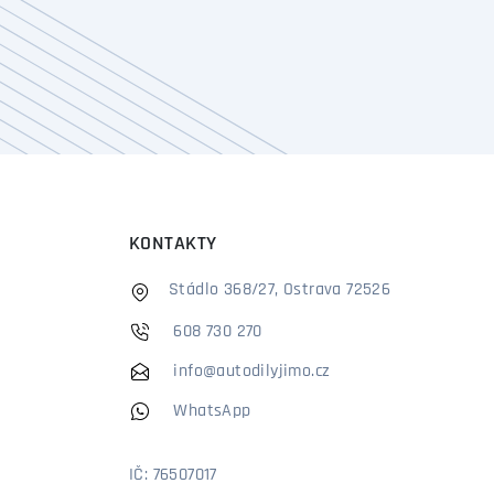
KONTAKTY
Stádlo 368/27, Ostrava 72526
608 730 270
info@autodilyjimo.cz
WhatsApp
IČ: 76507017