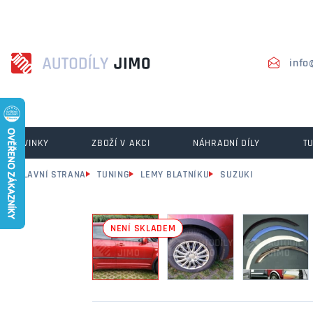
info
NOVINKY
ZBOŽÍ V AKCI
NÁHRADNÍ DÍLY
T
HLAVNÍ STRANA
TUNING
LEMY BLATNÍKU
SUZUKI
NENÍ SKLADEM