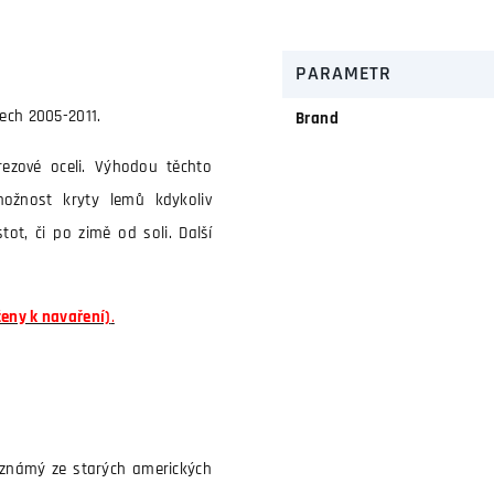
PARAMETR
ech 2005-2011.
Brand
rezové oceli. Výhodou těchto
ožnost kryty lemů kdykoliv
ot, či po zimě od soli. Další
čeny k navaření)
.
 známý ze starých amerických