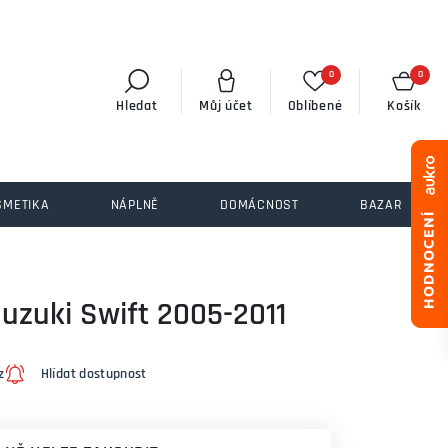
0
0
Hledat
Můj účet
Oblíbené
Košík
SMETIKA
NÁPLNĚ
DOMÁCNOST
BAZAR
uzuki Swift 2005-2011
z
Hlídat dostupnost