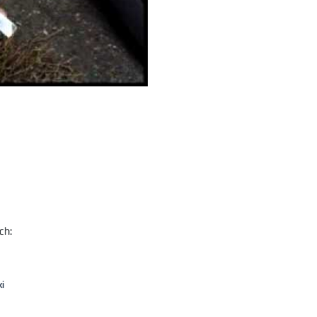
ch:
ki