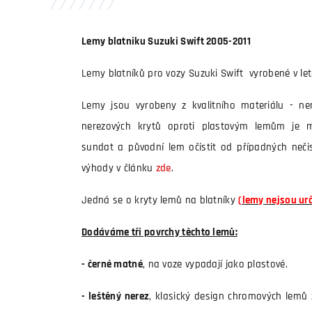
Lemy blatniku Suzuki Swift 2005-2011
Lemy blatníků pro vozy Suzuki Swift vyrobené v let
Lemy jsou vyrobeny z kvalitního materiálu - ne
nerezových krytů oproti plastovým lemům je m
sundat a původní lem očistit od případných nečist
výhody v článku
zde
.
Jedná se o kryty lemů na blatníky
(lemy nejsou ur
Dodáváme tři povrchy těchto lemů:
- černé matné
, na voze vypadají jako plastové.
- leštěný nerez
, klasický design chromových lemů