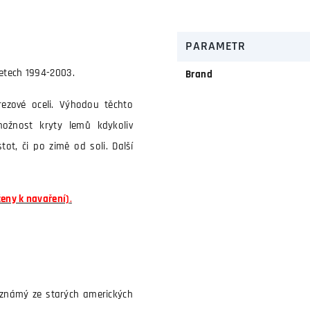
PARAMETR
etech 1994-2003.
Brand
rezové oceli. Výhodou těchto
ožnost kryty lemů kdykoliv
ot, či po zimě od soli. Další
čeny k navaření)
.
 známý ze starých amerických