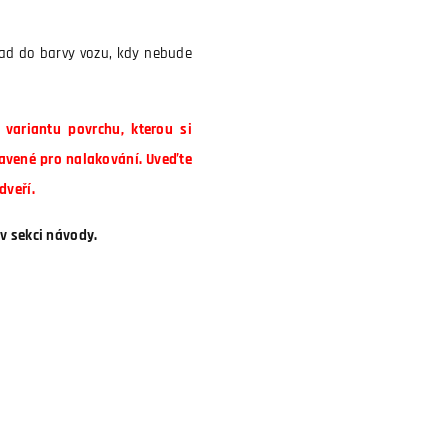
lad do barvy vozu, kdy nebude
variantu povrchu, kterou si
avené pro nalakování. Uveďte
dveří.
v sekci návody.