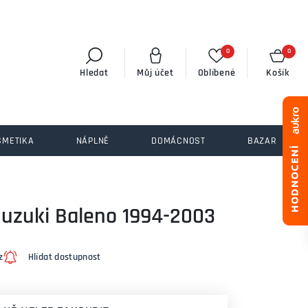
0
0
Hledat
Můj účet
Oblíbené
Košík
SMETIKA
NÁPLNĚ
DOMÁCNOST
BAZAR
Suzuki Baleno 1994-2003
z
Hlídat dostupnost