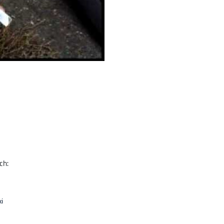
ch:
ki