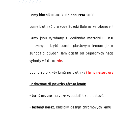
Lemy blatniku Suzuki Baleno 1994-2003
Lemy blatníků pro vozy Suzuki Baleno vyrobené v l
Lemy jsou vyrobeny z kvalitního materiálu - ne
nerezových krytů oproti plastovým lemům je m
sundat a původní lem očistit od případných nečist
výhody v článku
zde
.
Jedná se o kryty lemů na blatníky
(lemy nejsou ur
Dodáváme tři povrchy těchto lemů:
- černé matné
, na voze vypadají jako plastové.
- leštěný nerez
, klasický design chromových lemů