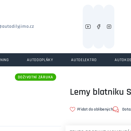
Můžeme vám pomoci něco najít?
@autodilyjimo.cz
UNING
AUTODOPLŇKY
AUTOELEKTRO
AUTOKO
DOŽIVOTNÍ ZÁRUKA
Lemy blatniku 
Přidat do oblíbených
Dota