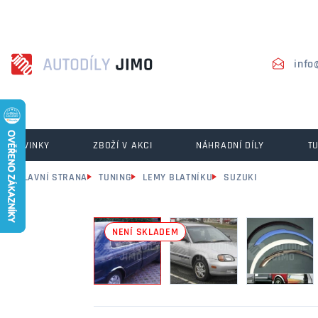
info
NOVINKY
ZBOŽÍ V AKCI
NÁHRADNÍ DÍLY
T
HLAVNÍ STRANA
TUNING
LEMY BLATNÍKU
SUZUKI
NENÍ SKLADEM