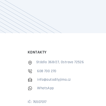
KONTAKTY
Stádlo 368/27, Ostrava 72526
608 730 270
info@autodilyjimo.cz
WhatsApp
IČ: 76507017