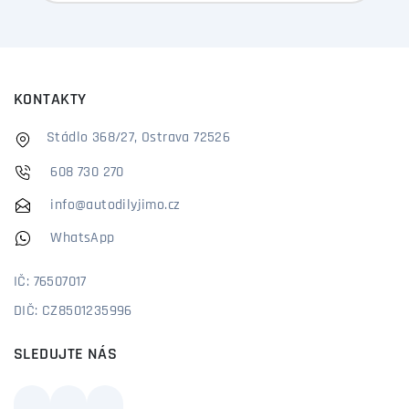
KONTAKTY
Stádlo 368/27, Ostrava 72526
608 730 270
info@autodilyjimo.cz
WhatsApp
IČ: 76507017
DIČ: CZ8501235996
SLEDUJTE NÁS