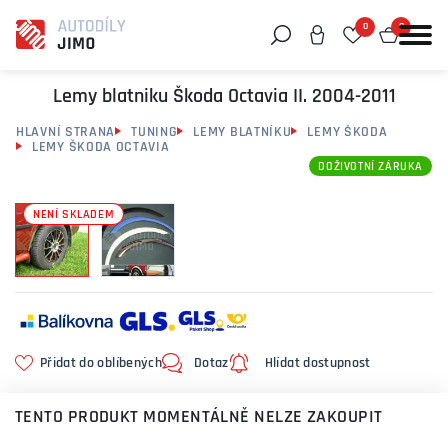
0
0
Můžeme vám pomoci něco najít?
Lemy blatniku Škoda Octavia II. 2004-2011
HLAVNÍ STRANA
TUNING
LEMY BLATNÍKU
LEMY ŠKODA
LEMY ŠKODA OCTAVIA
DOŽIVOTNÍ ZÁRUKA
NENÍ SKLADEM
Přidat do oblíbených
Dotaz
Hlídat dostupnost
TENTO PRODUKT MOMENTÁLNĚ NELZE ZAKOUPIT