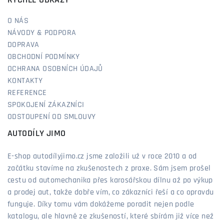
RYCHLÉ ODKAZY
O NÁS
NÁVODY & PODPORA
DOPRAVA
OBCHODNÍ PODMÍNKY
OCHRANA OSOBNÍCH ÚDAJŮ
KONTAKTY
REFERENCE
SPOKOJENÍ ZÁKAZNÍCI
ODSTOUPENÍ OD SMLOUVY
AUTODÍLY JIMO
E-shop autodílyjimo.cz jsme založili už v roce 2010 a od
začátku stavíme na zkušenostech z praxe. Sám jsem prošel
cestu od automechanika přes karosářskou dílnu až po výkup
a prodej aut, takže dobře vím, co zákazníci řeší a co opravdu
funguje. Díky tomu vám dokážeme poradit nejen podle
katalogu, ale hlavně ze zkušeností, které sbírám již více než