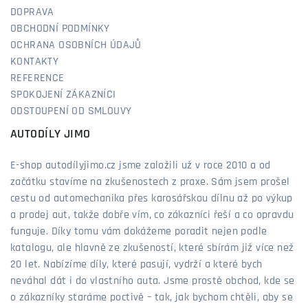
DOPRAVA
OBCHODNÍ PODMÍNKY
OCHRANA OSOBNÍCH ÚDAJŮ
KONTAKTY
REFERENCE
SPOKOJENÍ ZÁKAZNÍCI
ODSTOUPENÍ OD SMLOUVY
AUTODÍLY JIMO
E-shop autodílyjimo.cz jsme založili už v roce 2010 a od
začátku stavíme na zkušenostech z praxe. Sám jsem prošel
cestu od automechanika přes karosářskou dílnu až po výkup
a prodej aut, takže dobře vím, co zákazníci řeší a co opravdu
funguje. Díky tomu vám dokážeme poradit nejen podle
katalogu, ale hlavně ze zkušeností, které sbírám již více než
20 let. Nabízíme díly, které pasují, vydrží a které bych
neváhal dát i do vlastního auta. Jsme prostě obchod, kde se
o zákazníky staráme poctivě – tak, jak bychom chtěli, aby se