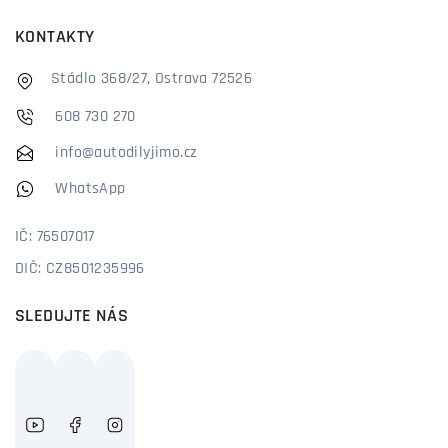
KONTAKTY
Stádlo 368/27, Ostrava 72526
608 730 270
info@autodilyjimo.cz
WhatsApp
IČ: 76507017
DIČ: CZ8501235996
SLEDUJTE NÁS