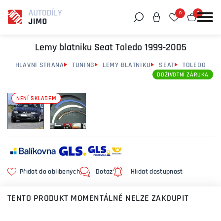
0
0
Můžeme vám pomoci něco najít?
Lemy blatniku Seat Toledo 1999-2005
HLAVNÍ STRANA
TUNING
LEMY BLATNÍKU
SEAT
TOLEDO
DOŽIVOTNÍ ZÁRUKA
NENÍ SKLADEM
Přidat do oblíbených
Dotaz
Hlídat dostupnost
TENTO PRODUKT MOMENTÁLNĚ NELZE ZAKOUPIT