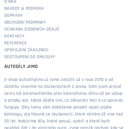
O NÁS
NÁVODY & PODPORA
DOPRAVA
OBCHODNÍ PODMÍNKY
OCHRANA OSOBNÍCH ÚDAJŮ
KONTAKTY
REFERENCE
SPOKOJENÍ ZÁKAZNÍCI
ODSTOUPENÍ OD SMLOUVY
AUTODÍLY JIMO
E-shop autodílyjimo.cz jsme založili už v roce 2010 a od
začátku stavíme na zkušenostech z praxe. Sám jsem prošel
cestu od automechanika přes karosářskou dílnu až po výkup
a prodej aut, takže dobře vím, co zákazníci řeší a co opravdu
funguje. Díky tomu vám dokážeme poradit nejen podle
katalogu, ale hlavně ze zkušeností, které sbírám již více než
20 let. Nabízíme díly, které pasují, vydrží a které bych
neváhal dát i do vlastního auta. Jsme prostě obchod, kde se