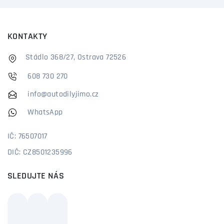
KONTAKTY
Stádlo 368/27, Ostrava 72526
608 730 270
info@autodilyjimo.cz
WhatsApp
IČ: 76507017
DIČ: CZ8501235996
SLEDUJTE NÁS