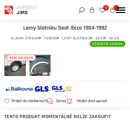
0
0
Můžeme vám pomoci něco najít?
Lemy blatniku Seat Ibiza 1984-1992
HLAVNÍ STRANA
TUNING
LEMY BLATNÍKU
SEAT
IBIZA
DOŽIVOTNÍ ZÁRUKA
NENÍ SKLADEM
Přidat do oblíbených
Dotaz
Hlídat dostupnost
TENTO PRODUKT MOMENTÁLNĚ NELZE ZAKOUPIT