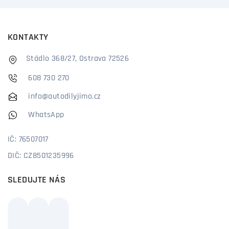
KONTAKTY
Stádlo 368/27, Ostrava 72526
608 730 270
info@autodilyjimo.cz
WhatsApp
IČ: 76507017
DIČ: CZ8501235996
SLEDUJTE NÁS