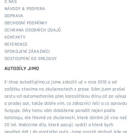
O NÁS
NÁVODY & PODPORA
DOPRAVA
OBCHODNÍ PODMÍNKY
OCHRANA OSOBNÍCH ÚDAJŮ
KONTAKTY
REFERENCE
SPOKOJENÍ ZÁKAZNÍCI
ODSTOUPENÍ OD SMLOUVY
AUTODÍLY JIMO
E-shop autodílyjimo.cz jsme založili už v roce 2010 a od
začátku stavíme na zkušenostech z praxe. Sám jsem prošel
cestu od automechanika přes karosářskou dílnu až po výkup
a prodej aut, takže dobře vím, co zákazníci řeší a co opravdu
funguje. Díky tomu vám dokážeme poradit nejen podle
katalogu, ale hlavně ze zkušeností, které sbírám již více než
20 let. Nabízíme díly, které pasují, vydrží a které bych
neváhal dát i do vlastního auta. Jsme prostě obchod, kde se