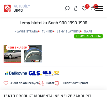
0
0
Můžeme vám pomoci něco najít?
Lemy blatniku Saab 900 1993-1998
HLAVNÍ STRANA
TUNING
LEMY BLATNÍKU
SAAB
DOŽIVOTNÍ ZÁRUKA
NENÍ SKLADEM
Přidat do oblíbených
Dotaz
Hlídat dostupnost
TENTO PRODUKT MOMENTÁLNĚ NELZE ZAKOUPIT