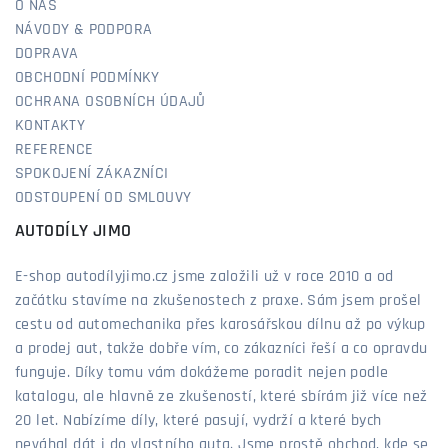
O NÁS
NÁVODY & PODPORA
DOPRAVA
OBCHODNÍ PODMÍNKY
OCHRANA OSOBNÍCH ÚDAJŮ
KONTAKTY
REFERENCE
SPOKOJENÍ ZÁKAZNÍCI
ODSTOUPENÍ OD SMLOUVY
AUTODÍLY JIMO
E-shop autodílyjimo.cz jsme založili už v roce 2010 a od
začátku stavíme na zkušenostech z praxe. Sám jsem prošel
cestu od automechanika přes karosářskou dílnu až po výkup
a prodej aut, takže dobře vím, co zákazníci řeší a co opravdu
funguje. Díky tomu vám dokážeme poradit nejen podle
katalogu, ale hlavně ze zkušeností, které sbírám již více než
20 let. Nabízíme díly, které pasují, vydrží a které bych
neváhal dát i do vlastního auta. Jsme prostě obchod, kde se