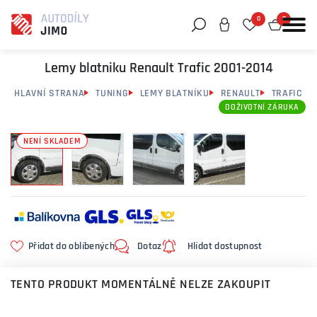
0
0
Můžeme vám pomoci něco najít?
Lemy blatniku Renault Trafic 2001-2014
HLAVNÍ STRANA
TUNING
LEMY BLATNÍKU
RENAULT
TRAFIC
DOŽIVOTNÍ ZÁRUKA
NENÍ SKLADEM
Přidat do oblíbených
Dotaz
Hlídat dostupnost
TENTO PRODUKT MOMENTÁLNĚ NELZE ZAKOUPIT