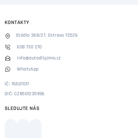
KONTAKTY
Stádlo 368/27, Ostrava 72526
608 730 270
info@autodilyjimo.cz
WhatsApp
IČ: 76507017
DIČ: CZ8501235996
SLEDUJTE NÁS