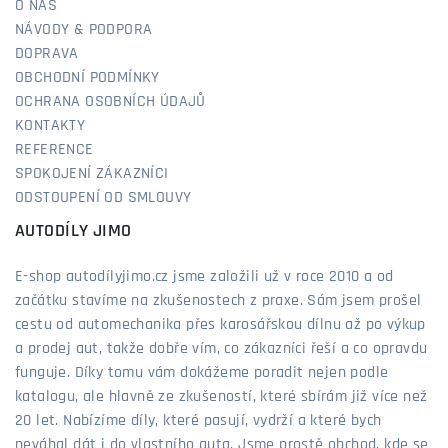
O NÁS
NÁVODY & PODPORA
DOPRAVA
OBCHODNÍ PODMÍNKY
OCHRANA OSOBNÍCH ÚDAJŮ
KONTAKTY
REFERENCE
SPOKOJENÍ ZÁKAZNÍCI
ODSTOUPENÍ OD SMLOUVY
AUTODÍLY JIMO
E-shop autodílyjimo.cz jsme založili už v roce 2010 a od
začátku stavíme na zkušenostech z praxe. Sám jsem prošel
cestu od automechanika přes karosářskou dílnu až po výkup
a prodej aut, takže dobře vím, co zákazníci řeší a co opravdu
funguje. Díky tomu vám dokážeme poradit nejen podle
katalogu, ale hlavně ze zkušeností, které sbírám již více než
20 let. Nabízíme díly, které pasují, vydrží a které bych
neváhal dát i do vlastního auta. Jsme prostě obchod, kde se