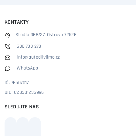
KONTAKTY
Stádlo 368/27, Ostrava 72526
608 730 270
info@autodilyjimo.cz
WhatsApp
IČ: 76507017
DIČ: CZ8501235996
SLEDUJTE NÁS