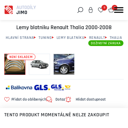
0
0
Můžeme vám pomoci něco najít?
Lemy blatniku Renault Thalia 2000-2008
HLAVNÍ STRANA
TUNING
LEMY BLATNÍKU
RENAULT
THALIA
DOŽIVOTNÍ ZÁRUKA
NENÍ SKLADEM
Přidat do oblíbených
Dotaz
Hlídat dostupnost
TENTO PRODUKT MOMENTÁLNĚ NELZE ZAKOUPIT