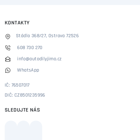
KONTAKTY
Stádlo 368/27, Ostrava 72526
608 730 270
info@autodilyjimo.cz
WhatsApp
IČ: 76507017
DIČ: CZ8501235996
SLEDUJTE NÁS