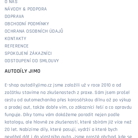
O NÁS
NÁVODY & PODPORA
DOPRAVA
OBCHODNÍ PODMÍNKY
OCHRANA OSOBNÍCH ÚDAJŮ
KONTAKTY
REFERENCE
SPOKOJENÍ ZÁKAZNÍCI
ODSTOUPENÍ OD SMLOUVY
AUTODÍLY JIMO
E-shop autodílyjimo.cz jsme založili už v roce 2010 a od
začátku stavíme na zkušenostech z praxe. Sám jsem prošel
cestu od automechanika přes karosářskou dílnu až po výkup
a prodej aut, takže dobře vím, co zákazníci řeší a co opravdu
funguje. Díky tomu vám dokážeme poradit nejen podle
katalogu, ale hlavně ze zkušeností, které sbírám již více než
20 let. Nabízíme díly, které pasují, vydrží a které bych
neváhal dát i do vlastního auta. Jsme prostě obchod, kde se