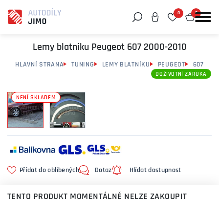
0
0
Můžeme vám pomoci něco najít?
Lemy blatniku Peugeot 607 2000-2010
HLAVNÍ STRANA
TUNING
LEMY BLATNÍKU
PEUGEOT
607
DOŽIVOTNÍ ZÁRUKA
NENÍ SKLADEM
Přidat do oblíbených
Dotaz
Hlídat dostupnost
TENTO PRODUKT MOMENTÁLNĚ NELZE ZAKOUPIT