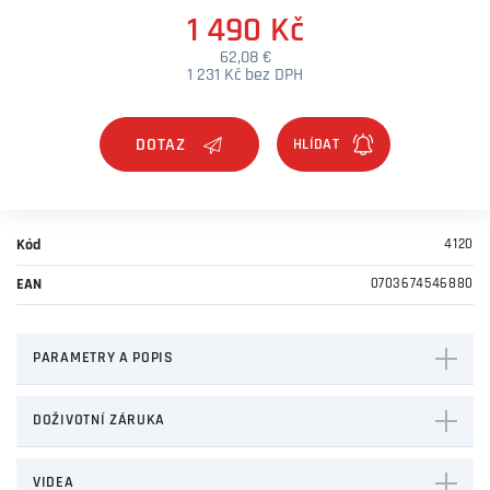
1 490 Kč
62,08 €
1 231 Kč bez DPH
DOTAZ
Kód
4120
EAN
0703674546880
PARAMETRY A POPIS
DOŽIVOTNÍ ZÁRUKA
VIDEA