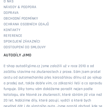
O NÁS
NÁVODY & PODPORA
DOPRAVA
OBCHODNÍ PODMÍNKY
OCHRANA OSOBNÍCH ÚDAJŮ
KONTAKTY
REFERENCE
SPOKOJENÍ ZÁKAZNÍCI
ODSTOUPENÍ OD SMLOUVY
AUTODÍLY JIMO
E-shop autodílyjimo.cz jsme založili už v roce 2010 a od
začátku stavíme na zkušenostech z praxe. Sám jsem prošel
cestu od automechanika přes karosářskou dílnu až po výkup
a prodej aut, takže dobře vím, co zákazníci řeší a co opravdu
funguje. Díky tomu vám dokážeme poradit nejen podle
katalogu, ale hlavně ze zkušeností, které sbírám již více než
20 let. Nabízíme díly, které pasují, vydrží a které bych
neváhal dát i do vlastního auta. Jsme prostě obchod, kde se