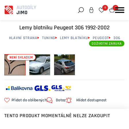
0
0
Můžeme vám pomoci něco najít?
Lemy blatniku Peugeot 306 1992-2002
HLAVNÍ STRANA
TUNING
LEMY BLATNÍKU
PEUGEOT
306
DOŽIVOTNÍ ZÁRUKA
NENÍ SKLADEM
Přidat do oblíbených
Dotaz
Hlídat dostupnost
TENTO PRODUKT MOMENTÁLNĚ NELZE ZAKOUPIT