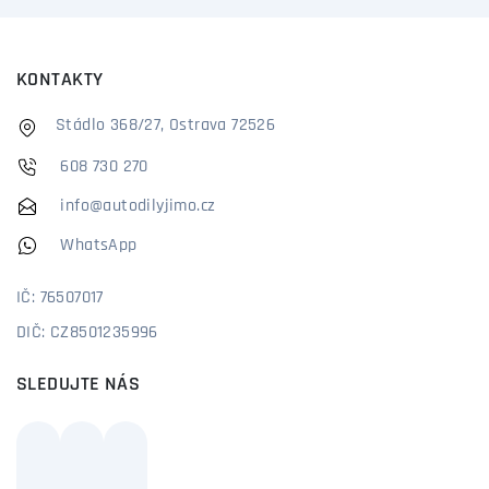
KONTAKTY
Stádlo 368/27, Ostrava 72526
608 730 270
info@autodilyjimo.cz
WhatsApp
IČ: 76507017
DIČ: CZ8501235996
SLEDUJTE NÁS