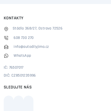
KONTAKTY
Stádlo 368/27, Ostrava 72526
608 730 270
info@autodilyjimo.cz
WhatsApp
IČ: 76507017
DIČ: CZ8501235996
SLEDUJTE NÁS