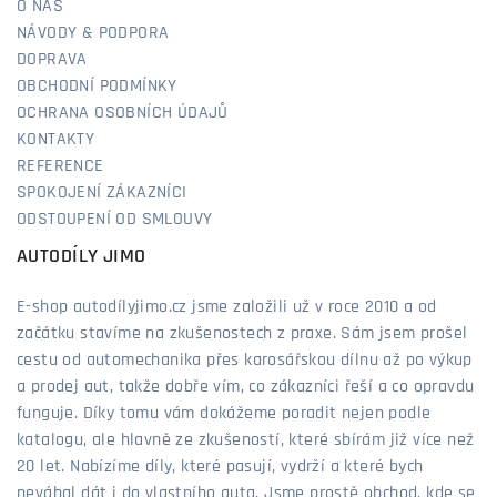
O NÁS
NÁVODY & PODPORA
DOPRAVA
OBCHODNÍ PODMÍNKY
OCHRANA OSOBNÍCH ÚDAJŮ
KONTAKTY
REFERENCE
SPOKOJENÍ ZÁKAZNÍCI
ODSTOUPENÍ OD SMLOUVY
AUTODÍLY JIMO
E-shop autodílyjimo.cz jsme založili už v roce 2010 a od
začátku stavíme na zkušenostech z praxe. Sám jsem prošel
cestu od automechanika přes karosářskou dílnu až po výkup
a prodej aut, takže dobře vím, co zákazníci řeší a co opravdu
funguje. Díky tomu vám dokážeme poradit nejen podle
katalogu, ale hlavně ze zkušeností, které sbírám již více než
20 let. Nabízíme díly, které pasují, vydrží a které bych
neváhal dát i do vlastního auta. Jsme prostě obchod, kde se