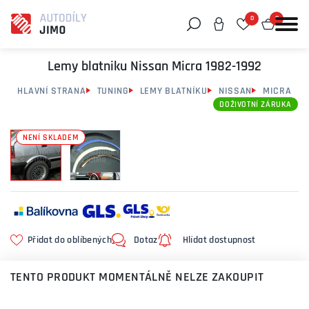
0
0
Můžeme vám pomoci něco najít?
Lemy blatniku Nissan Micra 1982-1992
HLAVNÍ STRANA
TUNING
LEMY BLATNÍKU
NISSAN
MICRA
DOŽIVOTNÍ ZÁRUKA
NENÍ SKLADEM
Přidat do oblíbených
Dotaz
Hlídat dostupnost
TENTO PRODUKT MOMENTÁLNĚ NELZE ZAKOUPIT