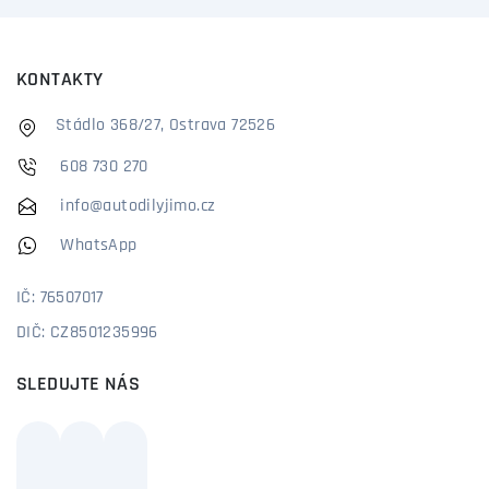
KONTAKTY
Stádlo 368/27, Ostrava 72526
608 730 270
info@autodilyjimo.cz
WhatsApp
IČ: 76507017
DIČ: CZ8501235996
SLEDUJTE NÁS