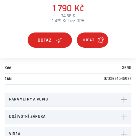
1 790 Kč
74,58 €
1 479 Kč bez DPH
DOTAZ
Kód
3690
EAN
0703674545937
PARAMETRY A POPIS
DOŽIVOTNÍ ZÁRUKA
VIDEA