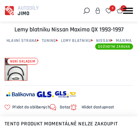
0
0
Můžeme vám pomoci něco najít?
Lemy blatniku Nissan Maxima QX 1993-1997
HLAVNÍ STRANA
TUNING
LEMY BLATNÍKU
NISSAN
MAXIMA
DOŽIVOTNÍ ZÁRUKA
NENÍ SKLADEM
Přidat do oblíbených
Dotaz
Hlídat dostupnost
TENTO PRODUKT MOMENTÁLNĚ NELZE ZAKOUPIT