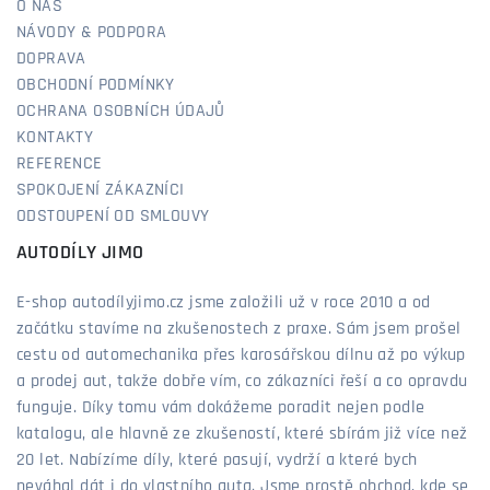
O NÁS
NÁVODY & PODPORA
DOPRAVA
OBCHODNÍ PODMÍNKY
OCHRANA OSOBNÍCH ÚDAJŮ
KONTAKTY
REFERENCE
SPOKOJENÍ ZÁKAZNÍCI
ODSTOUPENÍ OD SMLOUVY
AUTODÍLY JIMO
E-shop autodílyjimo.cz jsme založili už v roce 2010 a od
začátku stavíme na zkušenostech z praxe. Sám jsem prošel
cestu od automechanika přes karosářskou dílnu až po výkup
a prodej aut, takže dobře vím, co zákazníci řeší a co opravdu
funguje. Díky tomu vám dokážeme poradit nejen podle
katalogu, ale hlavně ze zkušeností, které sbírám již více než
20 let. Nabízíme díly, které pasují, vydrží a které bych
neváhal dát i do vlastního auta. Jsme prostě obchod, kde se