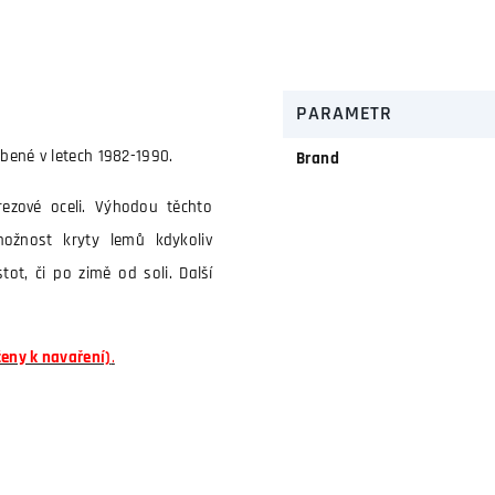
PARAMETR
bené v letech 1982-1990.
Brand
rezové oceli. Výhodou těchto
ožnost kryty lemů kdykoliv
ot, či po zimě od soli. Další
čeny k navaření)
.