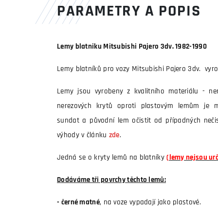
PARAMETRY A POPIS
Lemy blatniku Mitsubishi Pajero 3dv. 1982-1990
Lemy blatníků pro vozy Mitsubishi Pajero 3dv. vyro
Lemy jsou vyrobeny z kvalitního materiálu - ne
nerezových krytů oproti plastovým lemům je m
sundat a původní lem očistit od případných nečist
výhody v článku
zde
.
Jedná se o kryty lemů na blatníky
(lemy nejsou ur
Dodáváme tři povrchy těchto lemů:
- černé matné
, na voze vypadají jako plastové.