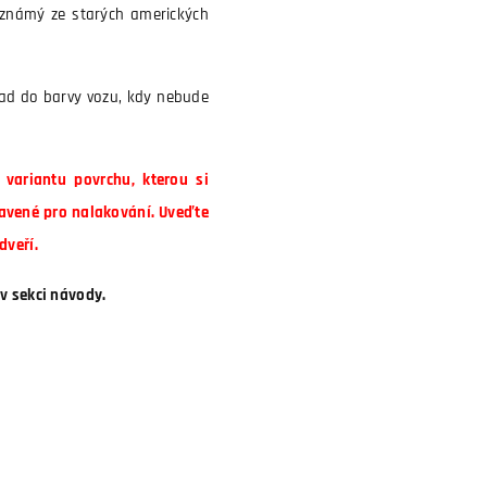
 známý ze starých amerických
lad do barvy vozu, kdy nebude
variantu povrchu, kterou si
avené pro nalakování. Uveďte
dveří.
v sekci návody.