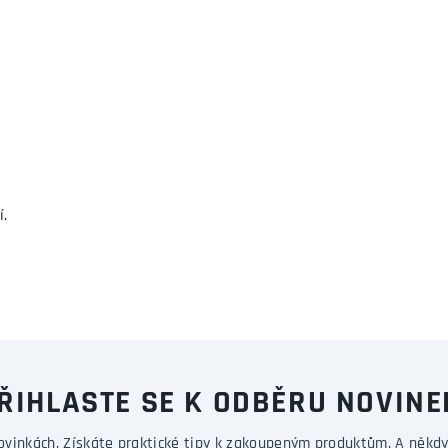
í.
ŘIHLASTE SE K ODBĚRU NOVINE
ovinkách. Získáte praktické tipy k zakoupeným produktům. A někdy