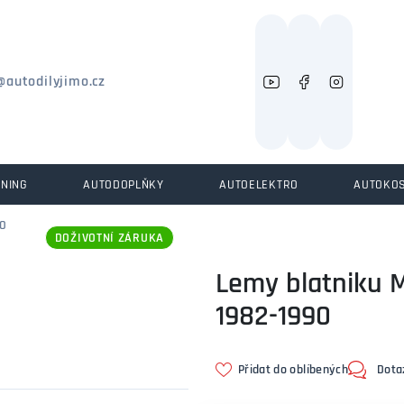
Můžeme vám pomoci něco najít?
@autodilyjimo.cz
UNING
AUTODOPLŇKY
AUTOELEKTRO
AUTOKO
O
DOŽIVOTNÍ ZÁRUKA
Lemy blatniku M
1982-1990
Přidat do oblíbených
Dota