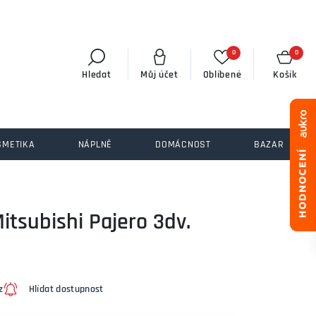
0
0
Hledat
Můj účet
Oblíbené
Košík
SMETIKA
NÁPLNĚ
DOMÁCNOST
BAZAR
itsubishi Pajero 3dv.
z
Hlídat dostupnost