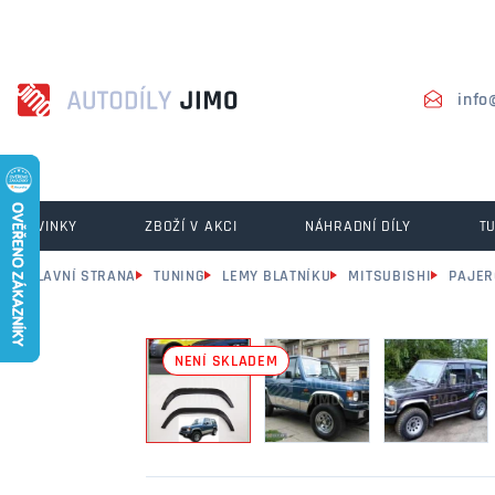
info
NOVINKY
ZBOŽÍ V AKCI
NÁHRADNÍ DÍLY
T
HLAVNÍ STRANA
TUNING
LEMY BLATNÍKU
MITSUBISHI
PAJER
NENÍ SKLADEM