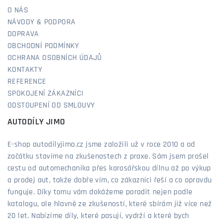
O NÁS
NÁVODY & PODPORA
DOPRAVA
OBCHODNÍ PODMÍNKY
OCHRANA OSOBNÍCH ÚDAJŮ
KONTAKTY
REFERENCE
SPOKOJENÍ ZÁKAZNÍCI
ODSTOUPENÍ OD SMLOUVY
AUTODÍLY JIMO
E-shop autodílyjimo.cz jsme založili už v roce 2010 a od
začátku stavíme na zkušenostech z praxe. Sám jsem prošel
cestu od automechanika přes karosářskou dílnu až po výkup
a prodej aut, takže dobře vím, co zákazníci řeší a co opravdu
funguje. Díky tomu vám dokážeme poradit nejen podle
katalogu, ale hlavně ze zkušeností, které sbírám již více než
20 let. Nabízíme díly, které pasují, vydrží a které bych