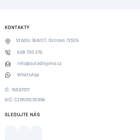
KONTAKTY
Stádlo 368/27, Ostrava 72526
608 730 270
info@autodilyjimo.cz
WhatsApp
IČ: 76507017
DIČ: CZ8501235996
SLEDUJTE NÁS