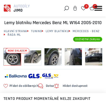
0
0
Můžeme vám pomoci něco najít?
Lemy blatniku Mercedes Benz ML W164 2005-2010
HLAVNÍ STRANA
TUNING
LEMY BLATNÍKU
MERCEDES - BENZ
ŘADA ML
DOŽIVOTNÍ ZÁRUKA
NENÍ SKLADEM
Přidat do oblíbených
Dotaz
Hlídat dostupnost
TENTO PRODUKT MOMENTÁLNĚ NELZE ZAKOUPIT