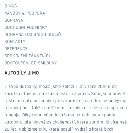
O NÁS
NÁVODY & PODPORA
DOPRAVA
OBCHODNÍ PODMÍNKY
OCHRANA OSOBNÍCH ÚDAJŮ
KONTAKTY
REFERENCE
SPOKOJENÍ ZÁKAZNÍCI
ODSTOUPENÍ OD SMLOUVY
AUTODÍLY JIMO
E-shop autodílyjimo.cz jsme založili už v roce 2010 a od
začátku stavíme na zkušenostech z praxe. Sám jsem prošel
cestu od automechanika přes karosářskou dílnu až po výkup
a prodej aut, takže dobře vím, co zákazníci řeší a co opravdu
funguje. Díky tomu vám dokážeme poradit nejen podle
katalogu, ale hlavně ze zkušeností, které sbírám již více než
20 let. Nabízíme díly, které pasují, vydrží a které bych