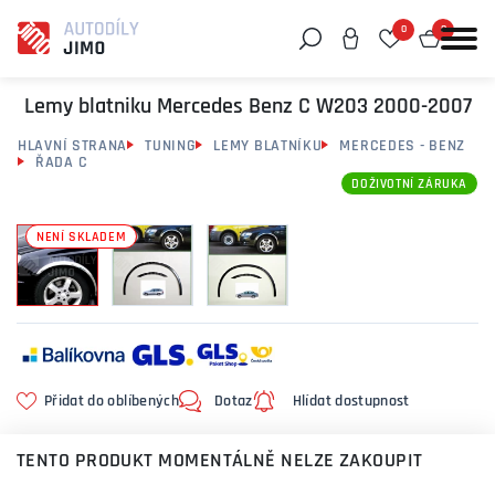
0
0
Můžeme vám pomoci něco najít?
Lemy blatniku Mercedes Benz C W203 2000-2007
HLAVNÍ STRANA
TUNING
LEMY BLATNÍKU
MERCEDES - BENZ
ŘADA C
DOŽIVOTNÍ ZÁRUKA
NENÍ SKLADEM
Přidat do oblíbených
Dotaz
Hlídat dostupnost
TENTO PRODUKT MOMENTÁLNĚ NELZE ZAKOUPIT