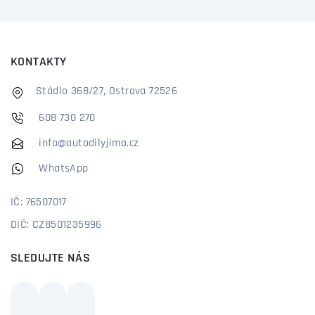
KONTAKTY
Stádlo 368/27, Ostrava 72526
608 730 270
info@autodilyjimo.cz
WhatsApp
IČ: 76507017
DIČ: CZ8501235996
SLEDUJTE NÁS