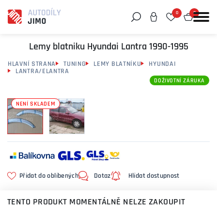
0
0
Můžeme vám pomoci něco najít?
Lemy blatniku Hyundai Lantra 1990-1995
HLAVNÍ STRANA
TUNING
LEMY BLATNÍKU
HYUNDAI
LANTRA/ELANTRA
DOŽIVOTNÍ ZÁRUKA
NENÍ SKLADEM
Přidat do oblíbených
Dotaz
Hlídat dostupnost
TENTO PRODUKT MOMENTÁLNĚ NELZE ZAKOUPIT