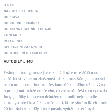
O NÁS
NÁVODY & PODPORA
DOPRAVA
OBCHODNÍ PODMÍNKY
OCHRANA OSOBNÍCH ÚDAJŮ
KONTAKTY
REFERENCE
SPOKOJENÍ ZÁKAZNÍCI
ODSTOUPENÍ OD SMLOUVY
AUTODÍLY JIMO
E-shop autodílyjimo.cz jsme založili už v roce 2010 a od
začátku stavíme na zkušenostech z praxe. Sám jsem prošel
cestu od automechanika přes karosářskou dílnu až po výkup
a prodej aut, takže dobře vím, co zákazníci řeší a co opravdu
funguje. Díky tomu vám dokážeme poradit nejen podle
katalogu, ale hlavně ze zkušeností, které sbírám již více než
20 let. Nabízíme díly, které pasují, vydrží a které bych