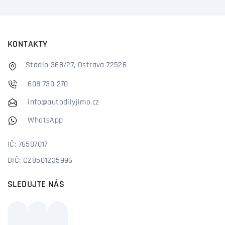
KONTAKTY
Stádlo 368/27, Ostrava 72526
608 730 270
info@autodilyjimo.cz
WhatsApp
IČ: 76507017
DIČ: CZ8501235996
SLEDUJTE NÁS