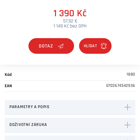
1 390 Kč
57,92 €
1 149 Kč bez DPH
DOTAZ
Kód
1880
EAN
0703674542936
PARAMETRY A POPIS
DOŽIVOTNÍ ZÁRUKA