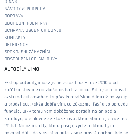
O NÁS
NÁVODY & PODPORA
DOPRAVA
OBCHODNÍ PODMÍNKY
OCHRANA OSOBNÍCH ÚDAJŮ
KONTAKTY
REFERENCE
SPOKOJENÍ ZÁKAZNÍCI
ODSTOUPENÍ OD SMLOUVY
AUTODÍLY JIMO
E-shop autodílyjimo.cz jsme založili už v roce 2010 a od
začátku stavíme na zkušenostech z praxe. Sám jsem prošel
cestu od automechanika přes karosářskou dílnu až po výkup
a prodej aut, takže dobře vím, co zákazníci řeší a co opravdu
funguje. Díky tomu vám dokážeme poradit nejen podle
katalogu, ale hlavně ze zkušeností, které sbírám již více než
20 let. Nabízíme díly, které pasují, vydrží a které bych
neváhal dát i do vlastního auta. Jsme prostě obchod, kde se