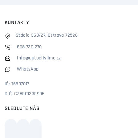
KONTAKTY
Stádlo 368/27, Ostrava 72526
608 730 270
info@autodilyjimo.cz
WhatsApp
IČ: 76507017
DIČ: CZ8501235996
SLEDUJTE NÁS