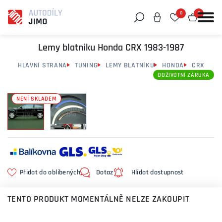
0
0
Můžeme vám pomoci něco najít?
Lemy blatniku Honda CRX 1983-1987
HLAVNÍ STRANA
TUNING
LEMY BLATNÍKU
HONDA
CRX
DOŽIVOTNÍ ZÁRUKA
NENÍ SKLADEM
Přidat do oblíbených
Dotaz
Hlídat dostupnost
TENTO PRODUKT MOMENTÁLNĚ NELZE ZAKOUPIT