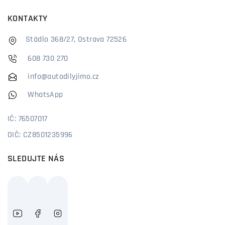
KONTAKTY
Stádlo 368/27, Ostrava 72526
608 730 270
info@autodilyjimo.cz
WhatsApp
IČ: 76507017
DIČ: CZ8501235996
SLEDUJTE NÁS