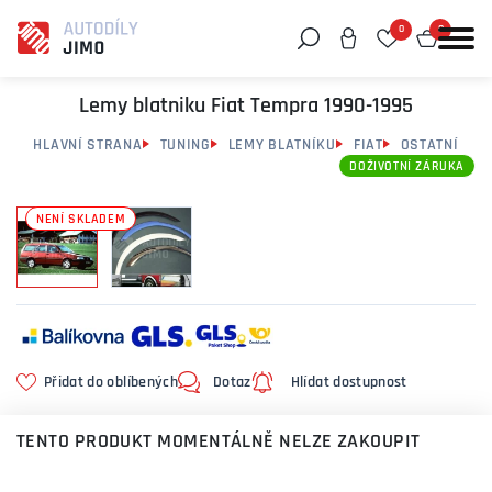
0
0
Můžeme vám pomoci něco najít?
Lemy blatniku Fiat Tempra 1990-1995
HLAVNÍ STRANA
TUNING
LEMY BLATNÍKU
FIAT
OSTATNÍ
DOŽIVOTNÍ ZÁRUKA
NENÍ SKLADEM
Přidat do oblíbených
Dotaz
Hlídat dostupnost
TENTO PRODUKT MOMENTÁLNĚ NELZE ZAKOUPIT