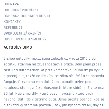
DOPRAVA
OBCHODNÍ PODMÍNKY
OCHRANA OSOBNÍCH ÚDAJŮ
KONTAKTY
REFERENCE
SPOKOJENÍ ZÁKAZNÍCI
ODSTOUPENÍ OD SMLOUVY
AUTODÍLY JIMO
E-shop autodílyjimo.cz jsme založili už v roce 2010 a od
začátku stavíme na zkušenostech z praxe. Sám jsem prošel
cestu od automechanika přes karosářskou dílnu až po výkup
a prodej aut, takže dobře vím, co zákazníci řeší a co opravdu
funguje. Díky tomu vám dokážeme poradit nejen podle
katalogu, ale hlavně ze zkušeností, které sbírám již více než
20 let. Nabízíme díly, které pasují, vydrží a které bych
neváhal dát i do vlastního auta. Jsme prostě obchod, kde se
o zákazníky staráme poctivě – tak, jak bychom chtěli, aby se