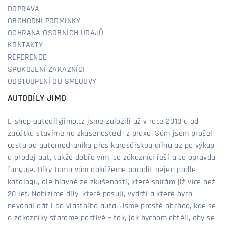
DOPRAVA
OBCHODNÍ PODMÍNKY
OCHRANA OSOBNÍCH ÚDAJŮ
KONTAKTY
REFERENCE
SPOKOJENÍ ZÁKAZNÍCI
ODSTOUPENÍ OD SMLOUVY
AUTODÍLY JIMO
E-shop autodílyjimo.cz jsme založili už v roce 2010 a od
začátku stavíme na zkušenostech z praxe. Sám jsem prošel
cestu od automechanika přes karosářskou dílnu až po výkup
a prodej aut, takže dobře vím, co zákazníci řeší a co opravdu
funguje. Díky tomu vám dokážeme poradit nejen podle
katalogu, ale hlavně ze zkušeností, které sbírám již více než
20 let. Nabízíme díly, které pasují, vydrží a které bych
neváhal dát i do vlastního auta. Jsme prostě obchod, kde se
o zákazníky staráme poctivě – tak, jak bychom chtěli, aby se