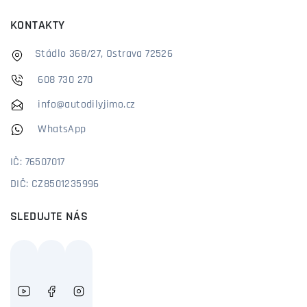
KONTAKTY
Stádlo 368/27, Ostrava 72526
608 730 270
info@autodilyjimo.cz
WhatsApp
IČ: 76507017
DIČ: CZ8501235996
SLEDUJTE NÁS