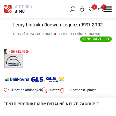
0
0
Můžeme vám pomoci něco najít?
Lemy blatniku Daewoo Leganza 1997-2002
HLAVNÍ STRANA
TUNING
LEMY BLATNÍKU
DAEWOO
DOŽIVOTNÍ ZÁRUKA
NENÍ SKLADEM
Přidat do oblíbených
Dotaz
Hlídat dostupnost
TENTO PRODUKT MOMENTÁLNĚ NELZE ZAKOUPIT