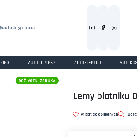
Můžeme vám pomoci něco najít?
@autodilyjimo.cz
UNING
AUTODOPLŇKY
AUTOELEKTRO
AUTOKO
DOŽIVOTNÍ ZÁRUKA
Lemy blatniku 
Přidat do oblíbených
Dota