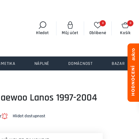
0
0
Hledat
Můj účet
Oblíbené
Košík
SMETIKA
NÁPLNĚ
DOMÁCNOST
BAZAR
Daewoo Lanos 1997-2004
z
Hlídat dostupnost