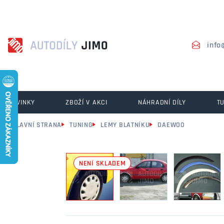
info
NOVINKY
ZBOŽÍ V AKCI
NÁHRADNÍ DÍLY
T
HLAVNÍ STRANA
TUNING
LEMY BLATNÍKU
DAEWOO
NENÍ SKLADEM