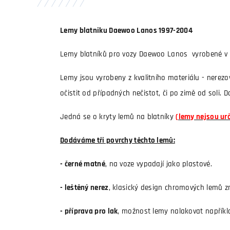
Lemy blatniku Daewoo Lanos 1997-2004
Lemy blatníků pro vozy Daewoo Lanos vyrobené v 
Lemy jsou vyrobeny z kvalitního materiálu - nerez
očistit od případných nečistot, či po zimě od soli. 
Jedná se o kryty lemů na blatníky
(lemy nejsou ur
Dodáváme tři povrchy těchto lemů:
- černé matné
, na voze vypadají jako plastové.
- leštěný nerez
, klasický design chromových lemů z
- příprava pro lak
, možnost lemy nalakovat napříkl