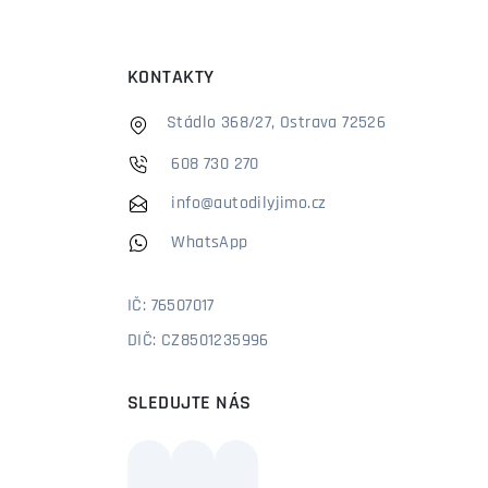
KONTAKTY
Stádlo 368/27, Ostrava 72526
608 730 270
info@autodilyjimo.cz
WhatsApp
IČ: 76507017
DIČ: CZ8501235996
SLEDUJTE NÁS