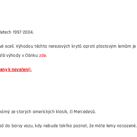
letech 1997-2004.
ové oceli. Výhodou těchto nerezových krytů oproti plastovým lemům j
Další výhody v článku
zde
.
čeny k navaření)
.
námý ze starých amerických klasik, či Mercedesů.
ad do barvy vozu, kdy nebude takřka poznat, že máte lemy nasazené.