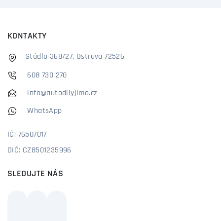
KONTAKTY
Stádlo 368/27, Ostrava 72526
608 730 270
info@autodilyjimo.cz
WhatsApp
IČ: 76507017
DIČ: CZ8501235996
SLEDUJTE NÁS