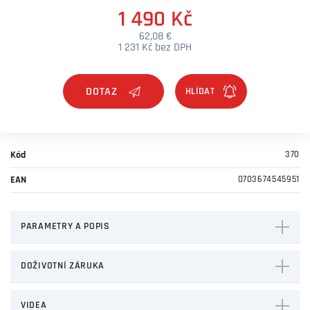
1 490 Kč
62,08 €
1 231 Kč bez DPH
DOTAZ
Kód
370
EAN
0703674545951
PARAMETRY A POPIS
DOŽIVOTNÍ ZÁRUKA
VIDEA