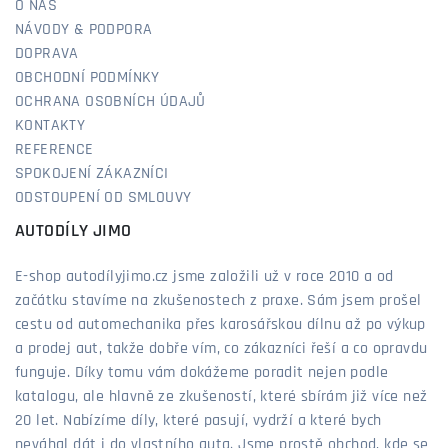
O NÁS
NÁVODY & PODPORA
DOPRAVA
OBCHODNÍ PODMÍNKY
OCHRANA OSOBNÍCH ÚDAJŮ
KONTAKTY
REFERENCE
SPOKOJENÍ ZÁKAZNÍCI
ODSTOUPENÍ OD SMLOUVY
AUTODÍLY JIMO
E-shop autodílyjimo.cz jsme založili už v roce 2010 a od
začátku stavíme na zkušenostech z praxe. Sám jsem prošel
cestu od automechanika přes karosářskou dílnu až po výkup
a prodej aut, takže dobře vím, co zákazníci řeší a co opravdu
funguje. Díky tomu vám dokážeme poradit nejen podle
katalogu, ale hlavně ze zkušeností, které sbírám již více než
20 let. Nabízíme díly, které pasují, vydrží a které bych
neváhal dát i do vlastního auta. Jsme prostě obchod, kde se