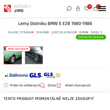
0
0
Můžeme vám pomoci něco najít?
Lemy blatniku BMW 5 E28 1980-1988
HLAVNÍ STRANA
TUNING
LEMY BLATNÍKU
BMW
ŘADA 5
DOŽIVOTNÍ ZÁRUKA
NENÍ SKLADEM
Přidat do oblíbených
Dotaz
Hlídat dostupnost
TENTO PRODUKT MOMENTÁLNĚ NELZE ZAKOUPIT