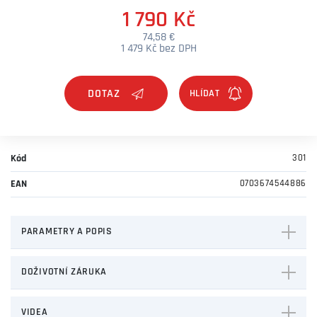
1 790 Kč
74,58 €
1 479 Kč bez DPH
DOTAZ
Kód
301
EAN
0703674544886
PARAMETRY A POPIS
DOŽIVOTNÍ ZÁRUKA
VIDEA