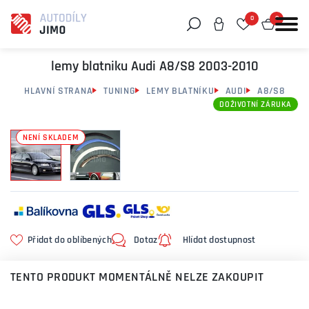
0
0
Můžeme vám pomoci něco najít?
lemy blatniku Audi A8/S8 2003-2010
HLAVNÍ STRANA
TUNING
LEMY BLATNÍKU
AUDI
A8/S8
DOŽIVOTNÍ ZÁRUKA
NENÍ SKLADEM
Přidat do oblíbených
Dotaz
Hlídat dostupnost
TENTO PRODUKT MOMENTÁLNĚ NELZE ZAKOUPIT