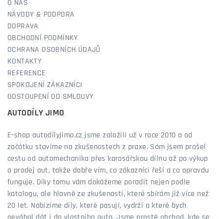
O NÁS
NÁVODY & PODPORA
DOPRAVA
OBCHODNÍ PODMÍNKY
OCHRANA OSOBNÍCH ÚDAJŮ
KONTAKTY
REFERENCE
SPOKOJENÍ ZÁKAZNÍCI
ODSTOUPENÍ OD SMLOUVY
AUTODÍLY JIMO
E-shop autodílyjimo.cz jsme založili už v roce 2010 a od
začátku stavíme na zkušenostech z praxe. Sám jsem prošel
cestu od automechanika přes karosářskou dílnu až po výkup
a prodej aut, takže dobře vím, co zákazníci řeší a co opravdu
funguje. Díky tomu vám dokážeme poradit nejen podle
katalogu, ale hlavně ze zkušeností, které sbírám již více než
20 let. Nabízíme díly, které pasují, vydrží a které bych
neváhal dát i do vlastního auta. Jsme prostě obchod, kde se