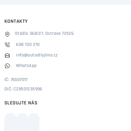
KONTAKTY
Stádlo 368/27, Ostrava 72526
608 730 270
info@autodilyjimo.cz
WhatsApp
IČ: 76507017
DIČ: CZ8501235996
SLEDUJTE NÁS