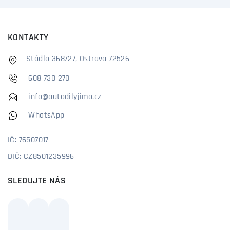
KONTAKTY
Stádlo 368/27, Ostrava 72526
608 730 270
info@autodilyjimo.cz
WhatsApp
IČ: 76507017
DIČ: CZ8501235996
SLEDUJTE NÁS