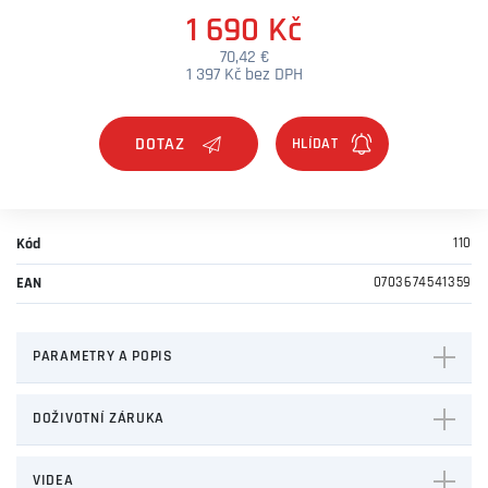
1 690 Kč
70,42 €
1 397 Kč bez DPH
DOTAZ
Kód
110
EAN
0703674541359
PARAMETRY A POPIS
DOŽIVOTNÍ ZÁRUKA
VIDEA