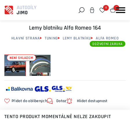
0
0
Můžeme vám pomoci něco najít?
Lemy blatniku Alfa Romeo 164
HLAVNÍ STRANA
TUNING
LEMY BLATNÍKU
ALFA ROMEO
DOŽIVOTNÍ ZÁRUKA
NENÍ SKLADEM
Přidat do oblíbených
Dotaz
Hlídat dostupnost
TENTO PRODUKT MOMENTÁLNĚ NELZE ZAKOUPIT