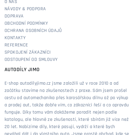
O NÁS
NÁVODY & PODPORA
DOPRAVA
OBCHODNÍ PODMÍNKY
OCHRANA OSOBNÍCH ÚDAJŮ
KONTAKTY
REFERENCE
SPOKOJENÍ ZÁKAZNÍCI
ODSTOUPENÍ OD SMLOUVY
AUTODÍLY JIMO
E-shop autodílyjimo.cz jsme založili už v roce 2010 a od
začátku stavíme na zkušenostech z praxe. Sám jsem prošel
cestu od automechanika přes karosářskou dílnu až po výkup
a prodej aut, takže dobře vím, co zákazníci řeší a co opravdu
funguje. Díky tomu vám dokážeme poradit nejen podle
katalogu, ale hlavně ze zkušeností, které sbírám již více než
20 let. Nabízíme díly, které pasují, vydrží a které bych
neváhal dát i do vlastního auta. Jsme prostě obchod, kde se