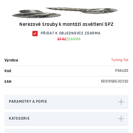
Nerezové šrouby k montáží osvětlení SPZ
PŘIDAT K OBJEDNÁVCE ZDARMA
37 Kč
ZDARMA
Výrobce
Tuning-Tec
Kód
PRAU02
EAN
5901958630392
PARAMETRY A POPIS
KATEGORIE