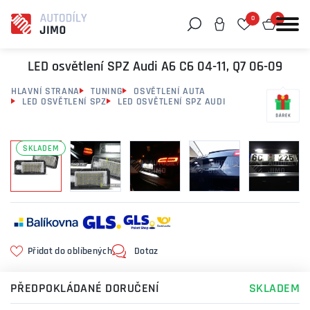
0
0
Můžeme vám pomoci něco najít?
LED osvětlení SPZ Audi A6 C6 04-11, Q7 06-09
HLAVNÍ STRANA
TUNING
OSVĚTLENÍ AUTA
LED OSVĚTLENÍ SPZ
LED OSVĚTLENÍ SPZ AUDI
SKLADEM
Přidat do oblíbených
Dotaz
PŘEDPOKLÁDANÉ DORUČENÍ
SKLADEM