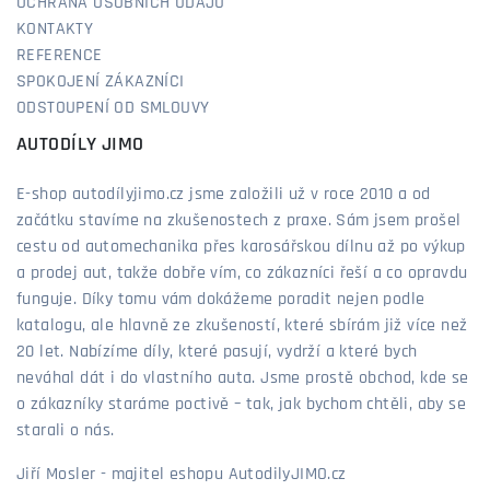
OCHRANA OSOBNÍCH ÚDAJŮ
KONTAKTY
REFERENCE
SPOKOJENÍ ZÁKAZNÍCI
ODSTOUPENÍ OD SMLOUVY
AUTODÍLY JIMO
E-shop autodílyjimo.cz jsme založili už v roce 2010 a od
začátku stavíme na zkušenostech z praxe. Sám jsem prošel
cestu od automechanika přes karosářskou dílnu až po výkup
a prodej aut, takže dobře vím, co zákazníci řeší a co opravdu
funguje. Díky tomu vám dokážeme poradit nejen podle
katalogu, ale hlavně ze zkušeností, které sbírám již více než
20 let. Nabízíme díly, které pasují, vydrží a které bych
neváhal dát i do vlastního auta. Jsme prostě obchod, kde se
o zákazníky staráme poctivě – tak, jak bychom chtěli, aby se
starali o nás.
Jiří Mosler - majitel eshopu AutodilyJIMO.cz