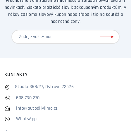
Přednostně Vám zašleme informace o zbrusu nových akcích i
novinkách. Získáte praktické tipy k zakoupeným produktům. A
někdy zašleme slevový kupón nebo třeba i tip na soutěž o
hodnotné ceny.
KONTAKTY
Stádlo 368/27, Ostrava 72526
608 730 270
info@autodilyjimo.cz
WhatsApp