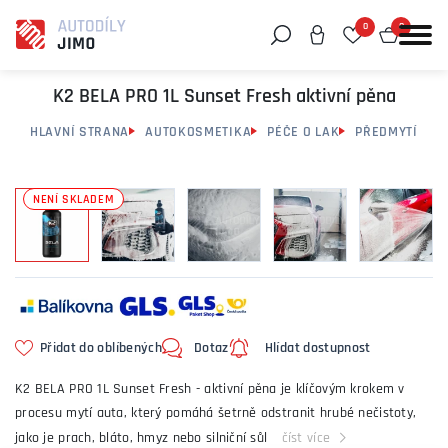
0
0
Můžeme vám pomoci něco najít?
K2 BELA PRO 1L Sunset Fresh aktivní pěna
HLAVNÍ STRANA
AUTOKOSMETIKA
PÉČE O LAK
PŘEDMYTÍ
NENÍ SKLADEM
Přidat do oblíbených
Dotaz
Hlídat dostupnost
K2 BELA PRO 1L Sunset Fresh - aktivní pěna je klíčovým krokem v
procesu mytí auta, který pomáhá šetrně odstranit hrubé nečistoty,
jako je prach, bláto, hmyz nebo silniční sůl
číst více