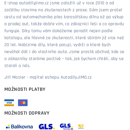
E-shop autodílyjimo.cz jsme založili už v roce 2010 a od
začátku stavíme na zkušenostech z praxe. Sám jsem prošel
cestu od automechanika přes karosářskou dílnu až po výkup
a prodej aut, takže dobře vím, co zákazníci řeší a co opravdu
funguje. Díky tomu vám dokážeme poradit nejen podle
katalogu, ale hlavně ze zkušeností, které sbírám již více než
20 let. Nabízíme díly, které pasují, vydrží a které bych
neváhal dát i do vlastního auta. Jsme prostě obchod, kde se
o zákazníky staráme poctivě – tak, jak bychom chtěli, aby se
starali o nás.
Jiří Mosler - majitel eshopu AutodilyJIMO.cz
MOŽNOSTI PLATBY
MOŽNOSTI DOPRAVY