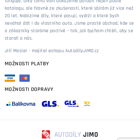
funguje. Díky tomu vám dokážeme poradit nejen podle
katalogu, ale hlavně ze zkušeností, které sbírám již více než
20 let. Nabízíme díly, které pasují, vydrží a které bych
neváhal dát i do vlastního auta. Jsme prostě obchod, kde se
o zákazníky staráme poctivě – tak, jak bychom chtěli, aby se
starali o nás.
Jiří Mosler - majitel eshopu AutodilyJIMO.cz
MOŽNOSTI PLATBY
MOŽNOSTI DOPRAVY