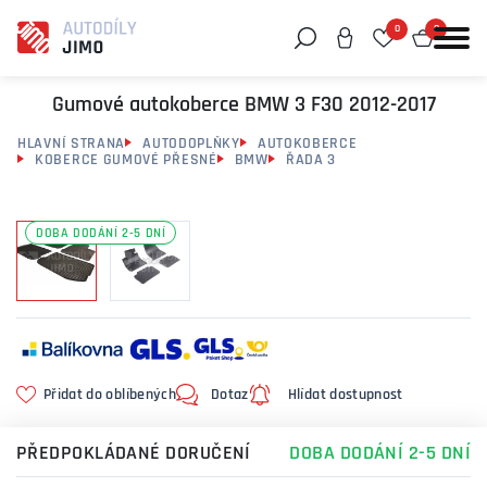
0
0
Můžeme vám pomoci něco najít?
Gumové autokoberce BMW 3 F30 2012-2017
HLAVNÍ STRANA
AUTODOPLŇKY
AUTOKOBERCE
KOBERCE GUMOVÉ PŘESNÉ
BMW
ŘADA 3
DOBA DODÁNÍ 2-5 DNÍ
Přidat do oblíbených
Dotaz
Hlídat dostupnost
PŘEDPOKLÁDANÉ DORUČENÍ
DOBA DODÁNÍ 2-5 DNÍ