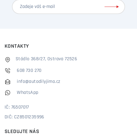
KONTAKTY
Stádlo 368/27, Ostrava 72526
608 730 270
info@autodilyjimo.cz
WhatsApp
IČ: 76507017
DIČ: CZ8501235996
SLEDUJTE NÁS