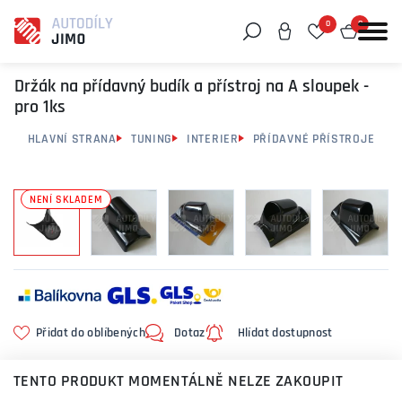
0
0
Můžeme vám pomoci něco najít?
Držák na přídavný budík a přístroj na A sloupek -
pro 1ks
HLAVNÍ STRANA
TUNING
INTERIER
PŘÍDAVNÉ PŘÍSTROJE
NENÍ SKLADEM
Přidat do oblíbených
Dotaz
Hlídat dostupnost
TENTO PRODUKT MOMENTÁLNĚ NELZE ZAKOUPIT