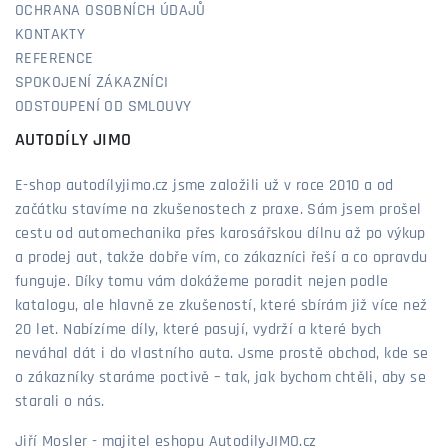
OCHRANA OSOBNÍCH ÚDAJŮ
KONTAKTY
REFERENCE
SPOKOJENÍ ZÁKAZNÍCI
ODSTOUPENÍ OD SMLOUVY
AUTODÍLY JIMO
E-shop autodílyjimo.cz jsme založili už v roce 2010 a od
začátku stavíme na zkušenostech z praxe. Sám jsem prošel
cestu od automechanika přes karosářskou dílnu až po výkup
a prodej aut, takže dobře vím, co zákazníci řeší a co opravdu
funguje. Díky tomu vám dokážeme poradit nejen podle
katalogu, ale hlavně ze zkušeností, které sbírám již více než
20 let. Nabízíme díly, které pasují, vydrží a které bych
neváhal dát i do vlastního auta. Jsme prostě obchod, kde se
o zákazníky staráme poctivě – tak, jak bychom chtěli, aby se
starali o nás.
Jiří Mosler - majitel eshopu AutodilyJIMO.cz