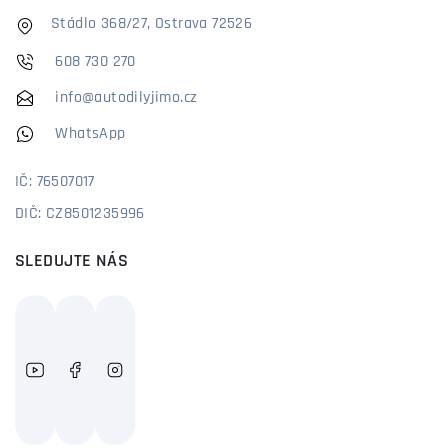
Stádlo 368/27, Ostrava 72526
608 730 270
info@autodilyjimo.cz
WhatsApp
IČ: 76507017
DIČ: CZ8501235996
SLEDUJTE NÁS