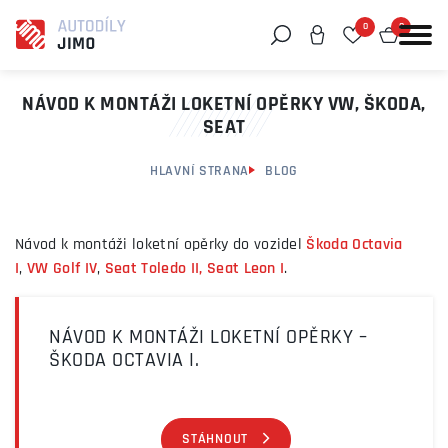
0
0
Můžeme vám pomoci něco najít?
NÁVOD K MONTÁŽI LOKETNÍ OPĚRKY VW, ŠKODA,
SEAT
HLAVNÍ STRANA
BLOG
Návod k montáži loketní opěrky do vozidel
Škoda Octavia
I
,
VW Golf IV
,
Seat Toledo II, Seat Leon I
.
NÁVOD K MONTÁŽI LOKETNÍ OPĚRKY –
ŠKODA OCTAVIA I.
STÁHNOUT