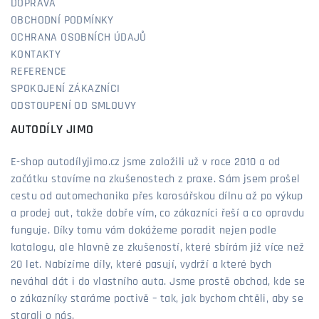
DOPRAVA
OBCHODNÍ PODMÍNKY
OCHRANA OSOBNÍCH ÚDAJŮ
KONTAKTY
REFERENCE
SPOKOJENÍ ZÁKAZNÍCI
ODSTOUPENÍ OD SMLOUVY
AUTODÍLY JIMO
E-shop autodílyjimo.cz jsme založili už v roce 2010 a od
začátku stavíme na zkušenostech z praxe. Sám jsem prošel
cestu od automechanika přes karosářskou dílnu až po výkup
a prodej aut, takže dobře vím, co zákazníci řeší a co opravdu
funguje. Díky tomu vám dokážeme poradit nejen podle
katalogu, ale hlavně ze zkušeností, které sbírám již více než
20 let. Nabízíme díly, které pasují, vydrží a které bych
neváhal dát i do vlastního auta. Jsme prostě obchod, kde se
o zákazníky staráme poctivě – tak, jak bychom chtěli, aby se
starali o nás.