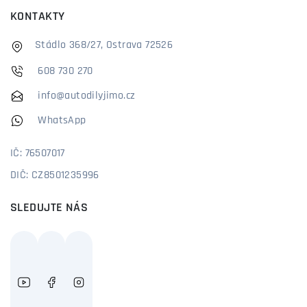
KONTAKTY
Stádlo 368/27, Ostrava 72526
608 730 270
info@autodilyjimo.cz
WhatsApp
IČ: 76507017
DIČ: CZ8501235996
SLEDUJTE NÁS