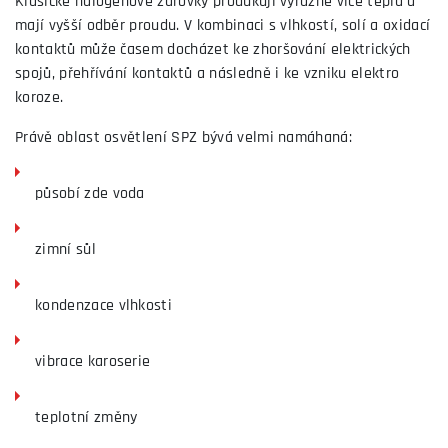
Klasické halogenové žárovky produkují výrazně více tepla a
mají vyšší odběr proudu. V kombinaci s vlhkostí, solí a oxidací
kontaktů může časem docházet ke zhoršování elektrických
spojů, přehřívání kontaktů a následně i ke vzniku elektro
koroze.
Právě oblast osvětlení SPZ bývá velmi namáhaná:
působí zde voda
zimní sůl
kondenzace vlhkosti
vibrace karoserie
teplotní změny