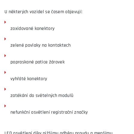
U některých vozidel se časem objevují:
zoxidované konektory
zelené povlaky na kontaktech
popraskané patice žárovek
vyhřáté konektory
zatékání do světelných modulů
nefunkční osvětlení registrační značky
LED osvětlení díky nižšímu odběru proudu a menšímu