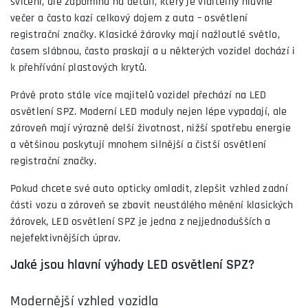
svícení, ale zapomíná na detail, který je viditelný hlavně
večer a často kazí celkový dojem z auta – osvětlení
registrační značky. Klasické žárovky mají nažloutlé světlo,
časem slábnou, často praskají a u některých vozidel dochází i
k přehřívání plastových krytů.
Právě proto stále více majitelů vozidel přechází na LED
osvětlení SPZ. Moderní LED moduly nejen lépe vypadají, ale
zároveň mají výrazně delší životnost, nižší spotřebu energie
a většinou poskytují mnohem silnější a čistší osvětlení
registrační značky.
Pokud chcete své auto opticky omladit, zlepšit vzhled zadní
části vozu a zároveň se zbavit neustálého měnění klasických
žárovek, LED osvětlení SPZ je jedna z nejjednodušších a
nejefektivnějších úprav.
Jaké jsou hlavní výhody LED osvětlení SPZ?
Modernější vzhled vozidla