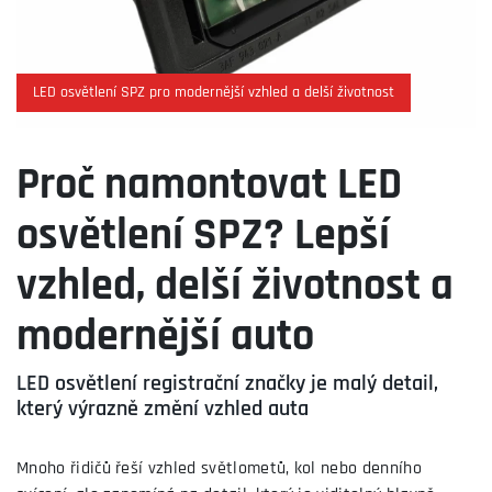
LED osvětlení SPZ pro modernější vzhled a delší životnost
Proč namontovat LED
osvětlení SPZ? Lepší
vzhled, delší životnost a
modernější auto
LED osvětlení registrační značky je malý detail,
který výrazně změní vzhled auta
Mnoho řidičů řeší vzhled světlometů, kol nebo denního