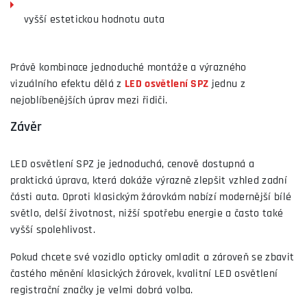
vyšší estetickou hodnotu auta
Právě kombinace jednoduché montáže a výrazného
vizuálního efektu dělá z
LED osvětlení SPZ
jednu z
nejoblíbenějších úprav mezi řidiči.
Závěr
LED osvětlení SPZ je jednoduchá, cenově dostupná a
praktická úprava, která dokáže výrazně zlepšit vzhled zadní
části auta. Oproti klasickým žárovkám nabízí modernější bílé
světlo, delší životnost, nižší spotřebu energie a často také
vyšší spolehlivost.
Pokud chcete své vozidlo opticky omladit a zároveň se zbavit
častého měnění klasických žárovek, kvalitní LED osvětlení
registrační značky je velmi dobrá volba.