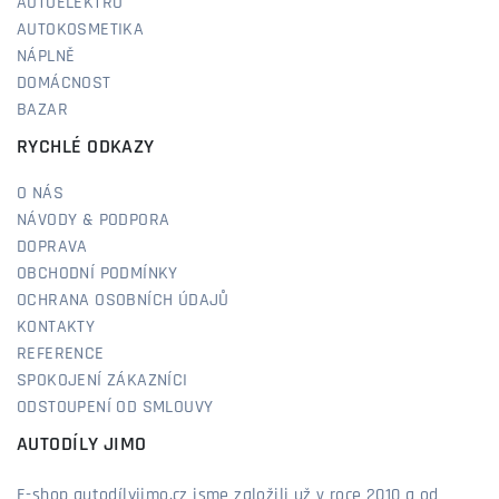
AUTOELEKTRO
AUTOKOSMETIKA
NÁPLNĚ
DOMÁCNOST
BAZAR
RYCHLÉ ODKAZY
O NÁS
NÁVODY & PODPORA
DOPRAVA
OBCHODNÍ PODMÍNKY
OCHRANA OSOBNÍCH ÚDAJŮ
KONTAKTY
REFERENCE
SPOKOJENÍ ZÁKAZNÍCI
ODSTOUPENÍ OD SMLOUVY
AUTODÍLY JIMO
E-shop autodílyjimo.cz jsme založili už v roce 2010 a od