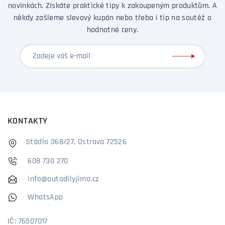
novinkách. Získáte praktické tipy k zakoupeným produktům. A
někdy zašleme slevový kupón nebo třeba i tip na soutěž o
hodnotné ceny.
KONTAKTY
Stádlo 368/27, Ostrava 72526
608 730 270
info@autodilyjimo.cz
WhatsApp
IČ: 76507017