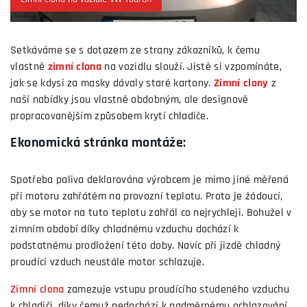
Setkáváme se s dotazem ze strany zákazníků, k čemu
vlastně
zimní clona
na vozidlu slouží. Jistě si vzpomínáte,
jak se kdysi za masky dávaly staré kartony.
Zimní
clony
z
naší nabídky jsou vlastně obdobným, ale designově
propracovanějším způsobem krytí chladiče.
Ekonomická stránka montáže:
Spotřeba paliva deklarována výrobcem je mimo jiné měřená
při motoru zahřátém na provozní teplotu. Proto je žádoucí,
aby se motor na tuto teplotu zahřál co nejrychleji. Bohužel v
zimním období díky chladnému vzduchu dochází k
podstatnému prodložení této doby. Navíc při jizdě chladný
proudící vzduch neustále motor schlazuje.
Zimní clona
zamezuje vstupu proudícího studeného vzduchu
k chladiči, díky čemuž nedochází k nadměrnému ochlazování