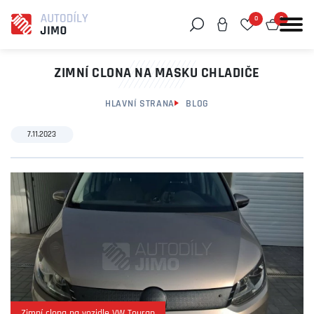
0
0
Můžeme vám pomoci něco najít?
ZIMNÍ CLONA NA MASKU CHLADIČE
HLAVNÍ STRANA
BLOG
7.11.2023
Zimní clona na vozidle VW Touran