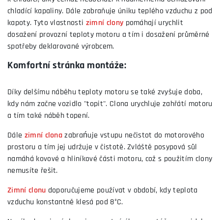
chladící kapaliny. Dále zabraňuje úniku teplého vzduchu z pod
kapoty. Tyto vlastnosti
zimní clony
pomáhají urychlit
dosažení provozní teploty motoru a tím i dosažení průměrné
spotřeby deklarované výrobcem.
Komfortní stránka montáže:
Díky delšímu náběhu teploty motoru se také zvyšuje doba,
kdy nám začne vozidlo "topit". Clona urychluje zahřátí motoru
a tím také náběh topení.
Dále
zimní clona
zabrańuje vstupu nečistot do motorového
prostoru a tím jej udržuje v čistotě. Zvláště posypová sůl
namáhá kovové a hliníkové části motoru, což s použitím clony
nemusíte řešit.
Zimní clonu
doporučujeme používat v období, kdy teplota
vzduchu konstantně klesá pod 8°C.