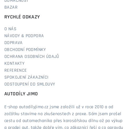
DOMÁCNOST
BAZAR
RYCHLÉ ODKAZY
O NÁS
NÁVODY & PODPORA
DOPRAVA
OBCHODNÍ PODMÍNKY
OCHRANA OSOBNÍCH ÚDAJŮ
KONTAKTY
REFERENCE
SPOKOJENÍ ZÁKAZNÍCI
ODSTOUPENÍ OD SMLOUVY
AUTODÍLY JIMO
E-shop autodílyjimo.cz jsme založili už v roce 2010 a od
začátku stavíme na zkušenostech z praxe. Sám jsem prošel
cestu od automechanika přes karosářskou dílnu až po výkup
a prodej aut, takže dobře vím, co zákazníci řeší a co opravdu