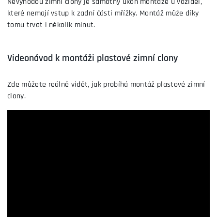
Nevýhodou zimní clony je samotný úkon montáže u vozidel,
které nemají vstup k zadní části mřížky. Montáž může díky
tomu trvat i několik minut.
Videonávod k montáži plastové zimní clony
Zde můžete reálně vidět, jak probíhá montáž plastové zimní
clony.