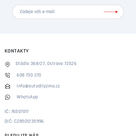
KONTAKTY
Stádlo 368/27, Ostrava 72526
608 730 270
info@autodilyjimo.cz
WhatsApp
IČ: 76507017
DIČ: CZ8501235996
SLEDUJTE NÁS