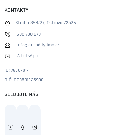
KONTAKTY
Stádlo 368/27, Ostrava 72526
608 730 270
info@autodilyjimo.cz
WhatsApp
IČ: 76507017
DIČ: CZ8501235996
SLEDUJTE NÁS