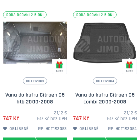
DOBA DODÁNÍ 2-5 DNÍ
DOBA DODÁNÍ 2-5 DNÍ
HDT192083
HDT192084
Vana do kufru Citroen C5
Vana do kufru Citroen C5
htb 2000-2008
combi 2000-2008
31,12 €
31,12 €
747 Kč
747 Kč
617 Kč bez DPH
617 Kč bez DPH
OBLÍBENÉ
HDT192083
OBLÍBENÉ
HDT192084