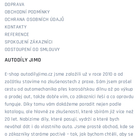
DOPRAVA
OBCHODNÍ PODMÍNKY
OCHRANA OSOBNÍCH ÚDAJŮ
KONTAKTY
REFERENCE
SPOKOJENÍ ZÁKAZNÍCI
ODSTOUPENÍ OD SMLOUVY
AUTODÍLY JIMO
E-shop autodílyjimo.cz jsme založili už v roce 2010 a od
začátku stavíme na zkušenostech z praxe. Sám jsem prošel
cestu od automechanika přes karosářskou dílnu až po výkup
a prodej aut, takže dobře vím, co zákazníci řeší a co opravdu
funguje. Díky tomu vám dokážeme poradit nejen podle
katalogu, ale hlavně ze zkušeností, které sbírám již více než
20 let. Nabízíme díly, které pasují, vydrží a které bych
neváhal dát i do vlastního auta. Jsme prostě obchod, kde se
o zákazníky staráme poctivě – tak, jak bychom chtěli, aby se