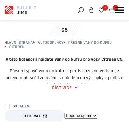
0
0
Můžeme vám pomoci něco najít?
C5
HLAVNÍ STRANA
AUTODOPLŇKY
PŘESNÉ VANY DO KUFRU
CITROEN
V této kategorii najdete vany do kufru pro vozy Citroen C5.
Přesná typová vana do kufru s protiskluzovou vrstvou je
určena a přesně tvarována s ohledem na výstupky v podlaze
pro konkrétní typ vozidla.
ČÍST VÍCE
Má zvýšený okraj cca 4-5cm, chránící interiér kufru před
kapalnými a sypkými nečistotami.
SKLADEM
Vana do kufru je vyrobena z omyvatelného materiálu,
FILTROVAT
odolného proti olejům a benzínu. Posunu převážených
předmětů zamezuje protiskluzová vrstva.