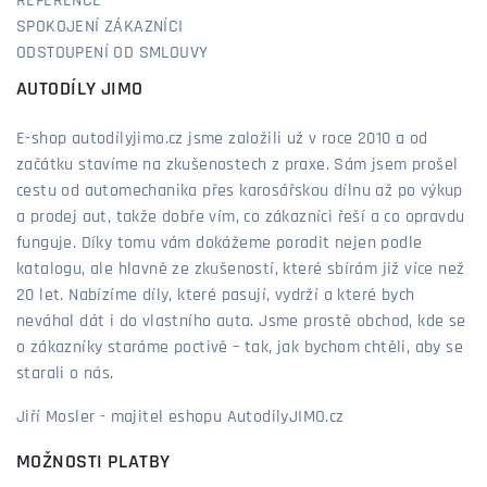
REFERENCE
SPOKOJENÍ ZÁKAZNÍCI
ODSTOUPENÍ OD SMLOUVY
AUTODÍLY JIMO
E-shop autodílyjimo.cz jsme založili už v roce 2010 a od
začátku stavíme na zkušenostech z praxe. Sám jsem prošel
cestu od automechanika přes karosářskou dílnu až po výkup
a prodej aut, takže dobře vím, co zákazníci řeší a co opravdu
funguje. Díky tomu vám dokážeme poradit nejen podle
katalogu, ale hlavně ze zkušeností, které sbírám již více než
20 let. Nabízíme díly, které pasují, vydrží a které bych
neváhal dát i do vlastního auta. Jsme prostě obchod, kde se
o zákazníky staráme poctivě – tak, jak bychom chtěli, aby se
starali o nás.
Jiří Mosler - majitel eshopu AutodilyJIMO.cz
MOŽNOSTI PLATBY