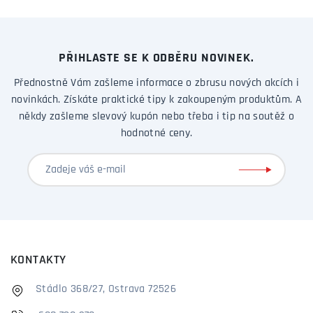
kvalitního materiálu.
Tloušťka materiálu, ze kterého jsou autokoberce ev. číslem
MD vyráběny je až 2x tlustší, než běžně prodáváne
PŘIHLASTE SE K ODBĚRU NOVINEK.
autokoberce.
Tlošťka autokoberců je 7,5mm a gramáž
Přednostně Vám zašleme informace o zbrusu nových akcích i
minimálně 2000g/m2.
novinkách. Získáte praktické tipy k zakoupeným produktům. A
někdy zašleme slevový kupón nebo třeba i tip na soutěž o
hodnotné ceny.
KONTAKTY
Stádlo 368/27, Ostrava 72526