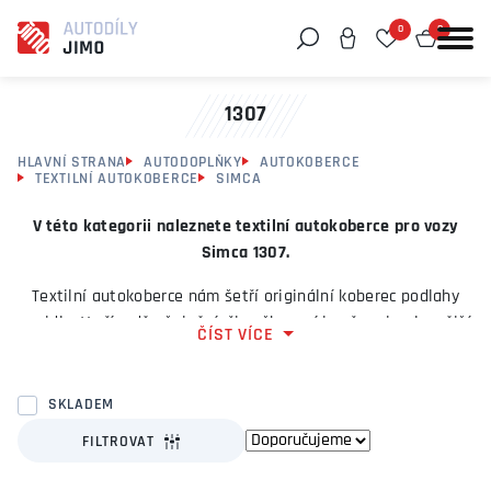
0
0
Můžeme vám pomoci něco najít?
1307
HLAVNÍ STRANA
AUTODOPLŇKY
AUTOKOBERCE
TEXTILNÍ AUTOKOBERCE
SIMCA
V této kategorii naleznete textilní autokoberce pro vozy
Simca 1307.
Textilní autokoberce nám šetří originální koberec podlahy
vozidla. V případě ušpinění, či poškození je přece jen levnější
ČÍST VÍCE
a jednodušší vyměnit sadu autokoberců, než měnit celý
originální koberec vozidla.
SKLADEM
Textilní autokoberce v poslední době slouží také jako
FILTROVAT
designový prvek vozidla. Autokoberce z naší nabídky, jejiž
evidenční číslo začíná písmeny MD jsou vyráběny z velmi