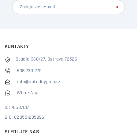
KONTAKTY
Stádlo 368/27, Ostrava 72526
608 730 270
info@autodilyjimo.cz
WhatsApp
IČ: 76507017
DIČ: CZ8501235996
SLEDUJTE NÁS