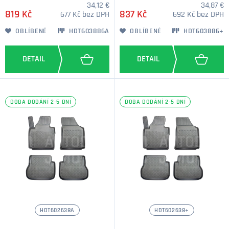
34,12 €
34,87 €
819 Kč
837 Kč
677 Kč bez DPH
692 Kč bez DPH
OBLÍBENÉ
HDT603886A
OBLÍBENÉ
HDT603886+
DOBA DODÁNÍ 2-5 DNÍ
DOBA DODÁNÍ 2-5 DNÍ
HDT602638A
HDT602638+