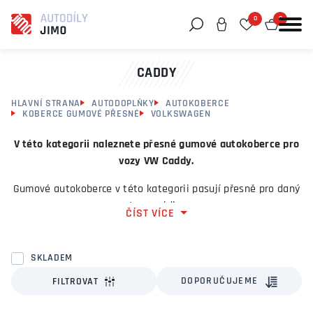
0
0
Můžeme vám pomoci něco najít?
CADDY
HLAVNÍ STRANA
AUTODOPLŇKY
AUTOKOBERCE
KOBERCE GUMOVÉ PŘESNÉ
VOLKSWAGEN
V této kategorii naleznete přesné gumové autokoberce pro
vozy VW Caddy.
Gumové autokoberce v této kategorii pasují přesně pro daný
typ vozidla.
ČÍST VÍCE
Autokoberce oceníte zejména za mokrého počasí nebo v
zimě, kdy stékající vodu z vaší obuvi gumové koberce ideálně
SKLADEM
zachytí. Chrání tak podklahu interiéru vozidla před
DOPORUČUJEME
FILTROVAT
znečištěním.