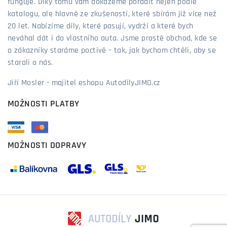
funguje. Díky tomu vám dokážeme poradit nejen podle
katalogu, ale hlavně ze zkušeností, které sbírám již více než
20 let. Nabízíme díly, které pasují, vydrží a které bych
neváhal dát i do vlastního auta. Jsme prostě obchod, kde se
o zákazníky staráme poctivě – tak, jak bychom chtěli, aby se
starali o nás.
Jiří Mosler - majitel eshopu AutodilyJIMO.cz
MOŽNOSTI PLATBY
MOŽNOSTI DOPRAVY