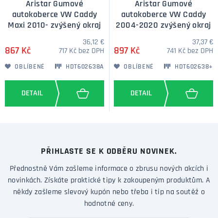
Aristar Gumové
Aristar Gumové
autokoberce VW Caddy
autokoberce VW Caddy
Maxi 2010- zvýšený okraj
2004-2020 zvýšený okraj
36,12 €
37,37 €
867 Kč
897 Kč
717 Kč bez DPH
741 Kč bez DPH
OBLÍBENÉ
HDT602638A
OBLÍBENÉ
HDT602638+
PŘIHLASTE SE K ODBĚRU NOVINEK.
Přednostně Vám zašleme informace o zbrusu nových akcích i
novinkách. Získáte praktické tipy k zakoupeným produktům. A
někdy zašleme slevový kupón nebo třeba i tip na soutěž o
hodnotné ceny.