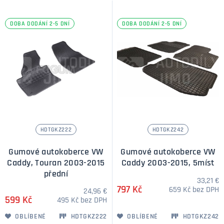
DOBA DODÁNÍ 2-5 DNÍ
DOBA DODÁNÍ 2-5 DNÍ
HDTGKZ222
HDTGKZ242
Gumové autokoberce VW
Gumové autokoberce VW
Caddy, Touran 2003-2015
Caddy 2003-2015, 5míst
přední
33,21 €
797 Kč
659 Kč bez DPH
24,96 €
599 Kč
495 Kč bez DPH
OBLÍBENÉ
HDTGKZ222
OBLÍBENÉ
HDTGKZ242