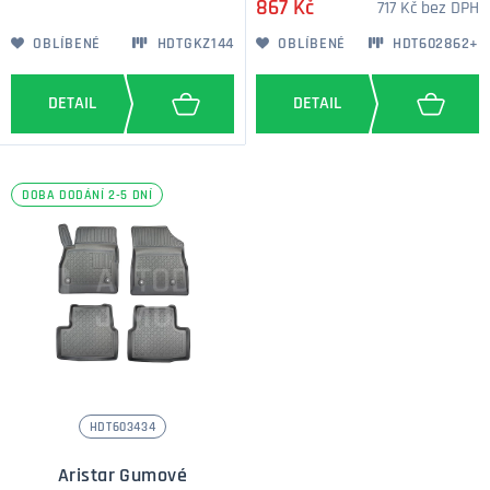
867 Kč
717 Kč bez DPH
OBLÍBENÉ
HDTGKZ144
OBLÍBENÉ
HDT602862+
DOBA DODÁNÍ 2-5 DNÍ
HDT603434
Aristar Gumové