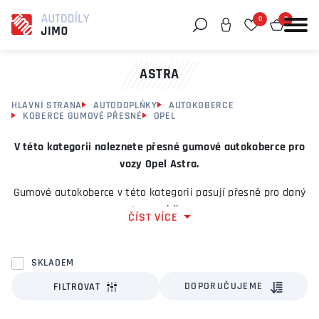
0
0
Můžeme vám pomoci něco najít?
ASTRA
HLAVNÍ STRANA
AUTODOPLŇKY
AUTOKOBERCE
KOBERCE GUMOVÉ PŘESNÉ
OPEL
V této kategorii naleznete přesné gumové autokoberce pro
vozy Opel Astra.
Gumové autokoberce v této kategorii pasují přesně pro daný
typ vozidla.
ČÍST VÍCE
Autokoberce oceníte zejména za mokrého počasí nebo v
zimě, kdy stékající vodu z vaší obuvi gumové koberce ideálně
SKLADEM
zachytí. Chrání tak podklahu interiéru vozidla před
DOPORUČUJEME
FILTROVAT
znečištěním.