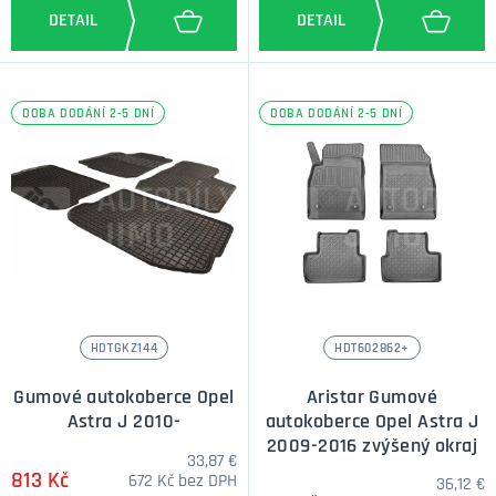
DOBA DODÁNÍ 2-5 DNÍ
DOBA DODÁNÍ 2-5 DNÍ
HDTGKZ144
HDT602862+
Gumové autokoberce Opel
Aristar Gumové
Astra J 2010-
autokoberce Opel Astra J
2009-2016 zvýšený okraj
33,87 €
813 Kč
672 Kč bez DPH
36,12 €