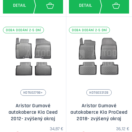
DOBA DODÁNÍ 2-5 DNÍ
DOBA DODÁNÍ 2-5 DNÍ
HDT602798+
HDT603312B
Aristar Gumové
Aristar Gumové
autokoberce Kia Ceed
autokoberce Kia ProCeed
2012- zvýšený okraj
2018- zvýšený okraj
34,87 €
36,12 €