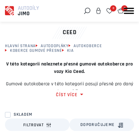
0
0
Můžeme vám pomoci něco najít?
CEED
HLAVNÍ STRANA
AUTODOPLŇKY
AUTOKOBERCE
KOBERCE GUMOVÉ PŘESNÉ
KIA
V této kategorii naleznete přesné gumové autokoberce pro
vozy Kia Ceed.
Gumové autokoberce v této kategorii pasují přesně pro daný
typ vozidla.
ČÍST VÍCE
Autokoberce oceníte zejména za mokrého počasí nebo v
zimě, kdy stékající vodu z vaší obuvi gumové koberce ideálně
SKLADEM
zachytí. Chrání tak podklahu interiéru vozidla před
DOPORUČUJEME
FILTROVAT
znečištěním.