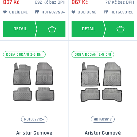
837 Kč
867 Kč
692 Kč bez DPH
717 Kč bez DPH
OBLÍBENÉ
HDT602798+
OBLÍBENÉ
HDT603312B
DOBA DODÁNÍ 2-5 DNÍ
DOBA DODÁNÍ 2-5 DNÍ
HDT603312+
HDT603813
Aristar Gumové
Aristar Gumové