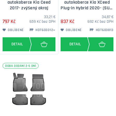
autokoberce Kia Ceed
autokoberce Kia XCeed
2017- zvýšený okraj
Plug-in Hybrid 2020- (SUV)
zvýšený okraj
33,21 €
34,87 €
797 Kč
837 Kč
659 Kč bez DPH
692 Kč bez DPH
OBLÍBENÉ
HDT603312+
OBLÍBENÉ
HDT603813
DOBA DODÁNÍ 2-5 DNÍ