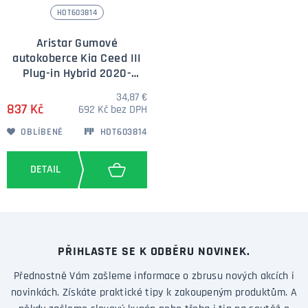
HDT603814
Aristar Gumové
autokoberce Kia Ceed III
Plug-in Hybrid 2020-
(combi) zvýšený okraj
34,87 €
837 Kč
692 Kč bez DPH
OBLÍBENÉ
HDT603814
PŘIHLASTE SE K ODBĚRU NOVINEK.
Přednostně Vám zašleme informace o zbrusu nových akcích i
novinkách. Získáte praktické tipy k zakoupeným produktům. A