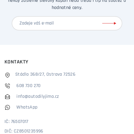
někdy zašleme slevový kupón nebo třeba i tip na soutěž o
hodnotné ceny.
KONTAKTY
Stádlo 368/27, Ostrava 72526
608 730 270
info@autodilyjimo.cz
WhatsApp
IČ: 76507017
DIČ: CZ8501235996