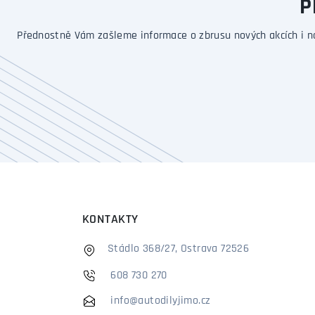
P
Přednostně Vám zašleme informace o zbrusu nových akcích i n
KONTAKTY
Stádlo 368/27, Ostrava 72526
608 730 270
info@autodilyjimo.cz