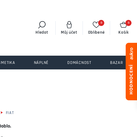
0
0
Hledat
Můj účet
Oblíbené
Košík
SMETIKA
NÁPLNĚ
DOMÁCNOST
BAZAR
É
FIAT
Doblo.