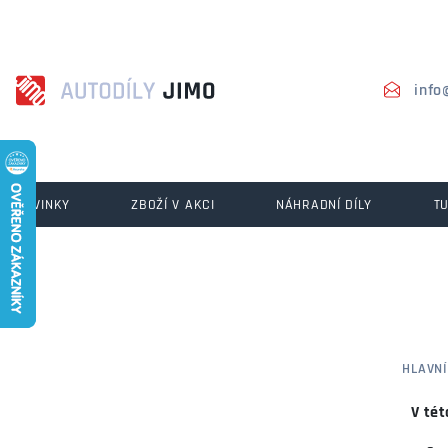
info
NOVINKY
ZBOŽÍ V AKCI
NÁHRADNÍ DÍLY
T
HLAVN
V tét