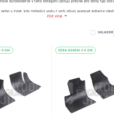
ové autokoberce v této kategorii pasují přesně pro daný typ vozi
ebo v zimě, kdy stékající vodu z vaší obuvi gumové koberce ideáln
číst více
před znečištěním.
SKLADEM
-5 DNÍ
DOBA DODÁNÍ 2-5 DNÍ