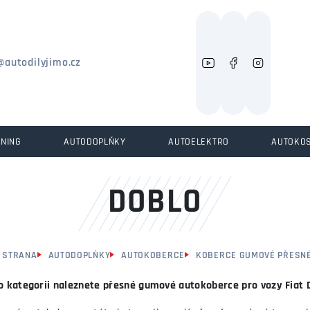
Můžeme vám pomoci něco najít?
@autodilyjimo.cz
UNING
AUTODOPLŇKY
AUTOELEKTRO
AUTOKO
DOBLO
Í STRANA
AUTODOPLŇKY
AUTOKOBERCE
KOBERCE GUMOVÉ PŘESN
o kategorii naleznete přesné gumové autokoberce pro vozy Fiat 