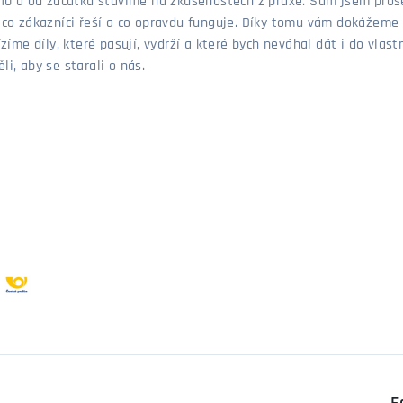
 2010 a od začátku stavíme na zkušenostech z praxe. Sám jsem pro
, co zákazníci řeší a co opravdu funguje. Díky tomu vám dokážeme 
ízíme díly, které pasují, vydrží a které bych neváhal dát i do vla
i, aby se starali o nás.