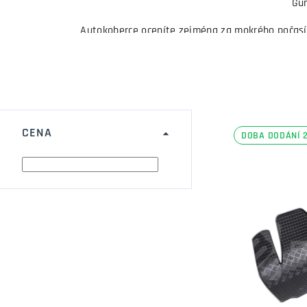
Gum
Autokoberce oceníte zejména za mokrého počasí n
CENA
DOBA DODÁNÍ 2