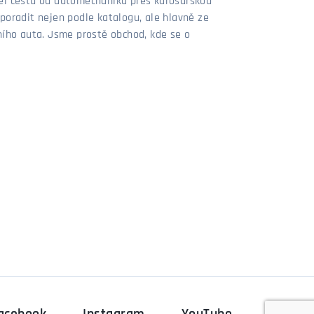
šel cestu od automechanika přes karosářskou
poradit nejen podle katalogu, ale hlavně ze
stního auta. Jsme prostě obchod, kde se o