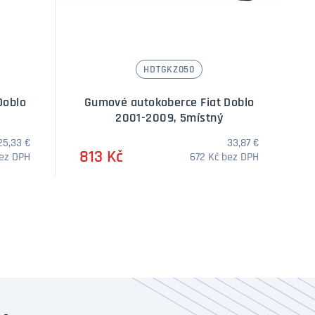
HDTGKZ050
Doblo
Gumové autokoberce Fiat Doblo
2001-2009, 5místný
25,33 €
33,87 €
813 Kč
bez DPH
672 Kč bez DPH
í
Množství