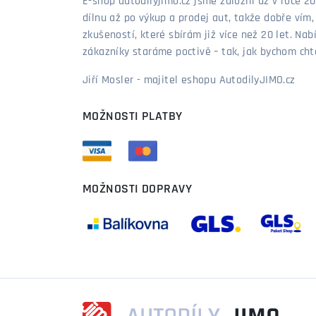
E-shop autodílyjimo.cz jsme založili už v roce
dílnu až po výkup a prodej aut, takže dobře vím
zkušeností, které sbírám již více než 20 let. Nab
zákazníky staráme poctivě – tak, jak bychom chtěl
Jiří Mosler - majitel eshopu AutodilyJIMO.cz
MOŽNOSTI PLATBY
MOŽNOSTI DOPRAVY