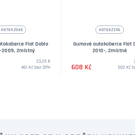
HDTGKZ049
HDTGKZ256
tokoberce Fiat Doblo
Gumové autokoberce Fiat 
-2009, 2místný
2010-, 2místné
23,25 €
608 Kč
461 Kč bez DPH
502 Kč 
Množství
Množstv