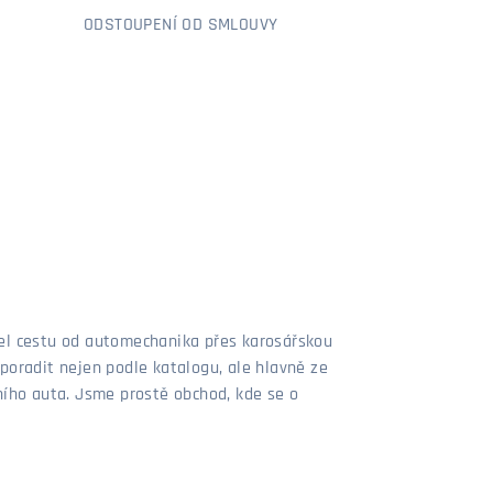
ODSTOUPENÍ OD SMLOUVY
šel cestu od automechanika přes karosářskou
poradit nejen podle katalogu, ale hlavně ze
stního auta. Jsme prostě obchod, kde se o