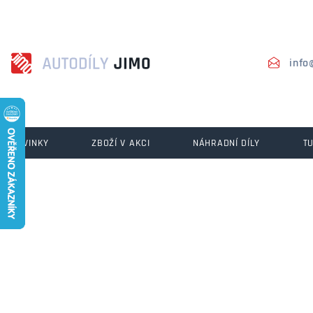
info
NOVINKY
ZBOŽÍ V AKCI
NÁHRADNÍ DÍLY
T