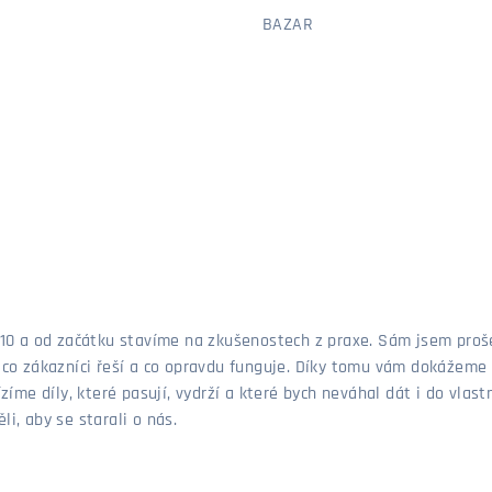
BAZAR
 2010 a od začátku stavíme na zkušenostech z praxe. Sám jsem pro
, co zákazníci řeší a co opravdu funguje. Díky tomu vám dokážeme 
ízíme díly, které pasují, vydrží a které bych neváhal dát i do vla
i, aby se starali o nás.