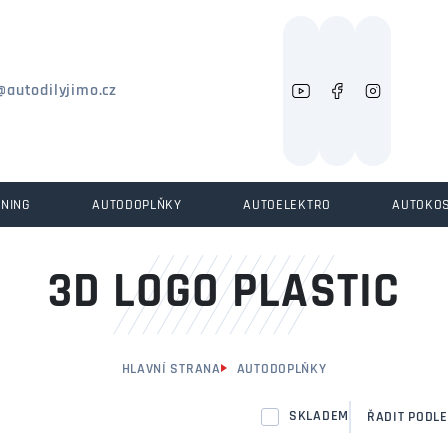
Můžeme vám pomoci něco najít?
@autodilyjimo.cz
UNING
AUTODOPLŇKY
AUTOELEKTRO
AUTOKO
3D LOGO PLASTIC
HLAVNÍ STRANA
AUTODOPLŇKY
SKLADEM
ŘADIT PODLE