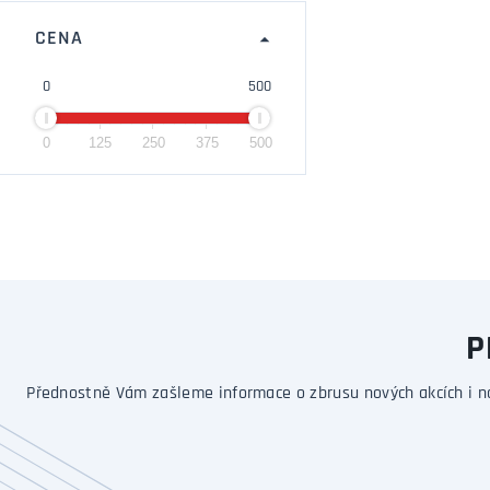
CENA
0
500
0
125
250
375
500
P
Přednostně Vám zašleme informace o zbrusu nových akcích i n