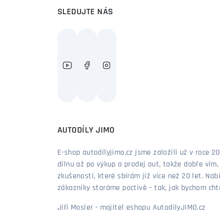
SLEDUJTE NÁS
AUTODÍLY JIMO
E-shop autodílyjimo.cz jsme založili už v roce
dílnu až po výkup a prodej aut, takže dobře vím
zkušeností, které sbírám již více než 20 let. Nab
zákazníky staráme poctivě – tak, jak bychom chtěl
Jiří Mosler - majitel eshopu AutodilyJIMO.cz