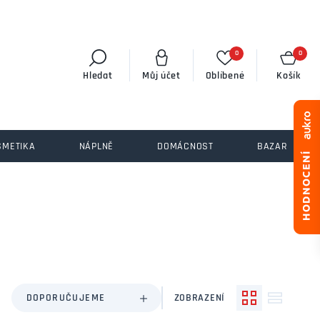
0
0
Hledat
Můj účet
Oblíbené
Košík
SMETIKA
NÁPLNĚ
DOMÁCNOST
BAZAR
DOPORUČUJEME
ZOBRAZENÍ